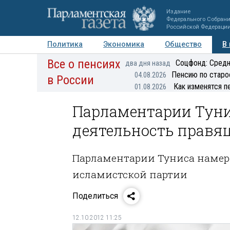
Издание
Федерального Собран
Российской Федераци
Политика
Экономика
Общество
В
Все о пенсиях
Фото
Авторы
Персоны
Мнения
Регионы
Соцфонд: Средн
два дня назад
Пенсию по старо
04.08.2026
в России
Как изменятся п
01.08.2026
Парламентарии Туни
деятельность правя
Парламентарии Туниса намер
исламистской партии
Поделиться
12.10.2012 11:25