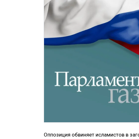
Оппозиция обвиняет исламистов в заг