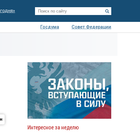
егодня»
Госдума
Совет Федерации
я
Авто
Недвижимость
Технологии
иза
Интересное за неделю