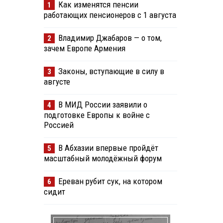
Как изменятся пенсии
1
работающих пенсионеров с 1 августа
Владимир Джабаров — о том,
2
зачем Европе Армения
Законы, вступающие в силу в
3
августе
В МИД России заявили о
4
подготовке Европы к войне с
Россией
В Абхазии впервые пройдёт
5
масштабный молодёжный форум
Ереван рубит сук, на котором
6
сидит