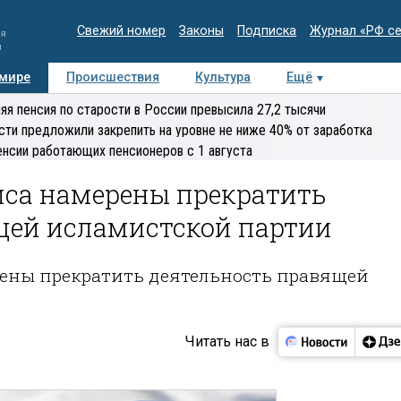
Свежий номер
Законы
Подписка
Журнал «РФ с
ия
и
 мире
Происшествия
Культура
Ещё
Медиацентр
Интервью
Колумнисты
Делова
яя пенсия по старости в России превысила 27,2 тысячи
эксперт
сти предложили закрепить на уровне не ниже 40% от заработка
енсии работающих пенсионеров с 1 августа
са намерены прекратить
щей исламистской партии
ены прекратить деятельность правящей
Читать нас в