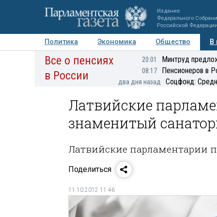
Издание
Федерального Собран
Российской Федераци
Политика
Экономика
Общество
В
Все о пенсиях
Фото
Авторы
Персоны
Мнения
Регионы
Минтруд предлож
20:01
Пенсионеров в Р
08:17
в России
Соцфонд: Средн
два дня назад
Латвийские парламе
знаменитый санато
Латвийские парламентарии п
Поделиться
11.10.2012 11:46