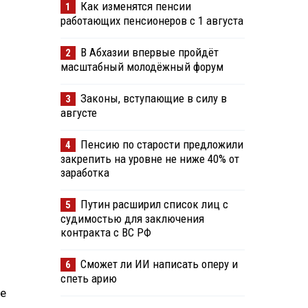
Как изменятся пенсии
1
работающих пенсионеров с 1 августа
В Абхазии впервые пройдёт
2
масштабный молодёжный форум
Законы, вступающие в силу в
3
августе
Пенсию по старости предложили
4
закрепить на уровне не ниже 40% от
заработка
Путин расширил список лиц с
5
судимостью для заключения
контракта с ВС РФ
Сможет ли ИИ написать оперу и
6
спеть арию
не