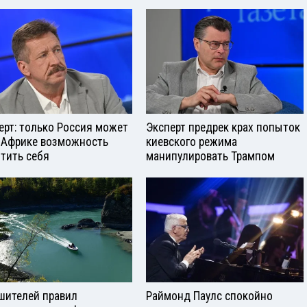
ерт: только Россия может
Эксперт предрек крах попыток
 Африке возможность
киевского режима
тить себя
манипулировать Трампом
шителей правил
Раймонд Паулс спокойно