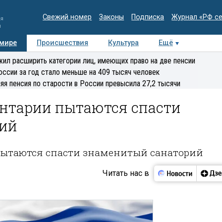
Свежий номер
Законы
Подписка
Журнал «РФ с
ия
и
 мире
Происшествия
Культура
Ещё
Медиацентр
Интервью
Колумнисты
Делова
ил расширить категории лиц, имеющих право на две пенсии
эксперт
оссии за год стало меньше на 409 тысяч человек
яя пенсия по старости в России превысила 27,2 тысячи
нтарии пытаются спасти
рий
ытаются спасти знаменитый санаторий
Читать нас в