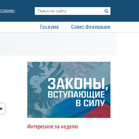
егодня»
Госдума
Совет Федерации
я
Авто
Недвижимость
Технологии
иза
Интересное за неделю