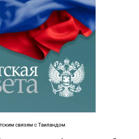
нтским связям с Таиландом.