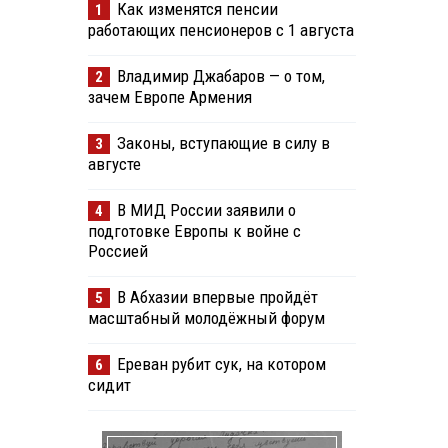
Как изменятся пенсии
1
работающих пенсионеров с 1 августа
Владимир Джабаров — о том,
2
зачем Европе Армения
Законы, вступающие в силу в
3
августе
В МИД России заявили о
4
подготовке Европы к войне с
Россией
В Абхазии впервые пройдёт
5
масштабный молодёжный форум
Ереван рубит сук, на котором
6
сидит