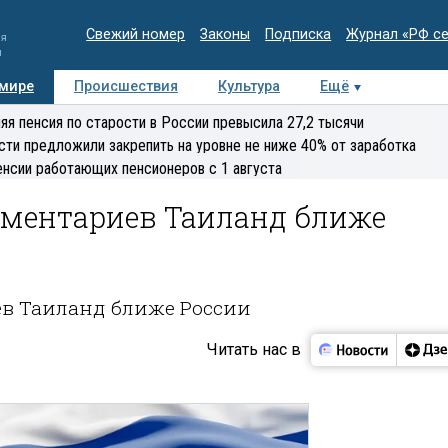
Свежий номер
Законы
Подписка
Журнал «РФ с
ия
и
 мире
Происшествия
Культура
Ещё
Медиацентр
Интервью
Колумнисты
Делова
яя пенсия по старости в России превысила 27,2 тысячи
эксперт
сти предложили закрепить на уровне не ниже 40% от заработка
енсии работающих пенсионеров с 1 августа
аментариев Таиланд ближе
ев Таиланд ближе России
Читать нас в