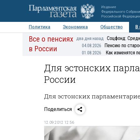
Издание
Федерального Собран
Российской Федераци
Политика
Экономика
Общество
В
Все о пенсиях
Фото
Авторы
Персоны
Мнения
Регионы
Соцфонд: Средн
два дня назад
Пенсию по старо
04.08.2026
в России
Как изменятся п
01.08.2026
Для эстонских парл
России
Для эстонских парламентари
Поделиться
12.09.2012 12:56