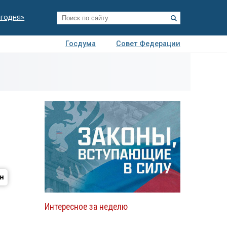
егодня»
Госдума
Совет Федерации
я
Авто
Недвижимость
Технологии
иза
Интересное за неделю