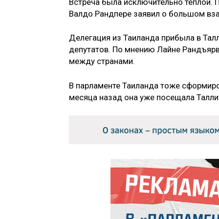
Встреча была исключительно теплой. 
Валдо Рандпере заявил о большом вз
Делегация из Таиланда прибыла в Тал
депутатов. По мнению Лайне Рандъярв
между странами.
В парламенте Таиланда тоже сформиров
месяца назад она уже посещала Талли