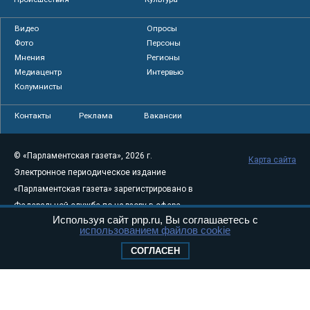
Видео
Опросы
Фото
Персоны
Мнения
Регионы
Медиацентр
Интервью
Колумнисты
Контакты
Реклама
Вакансии
© «Парламентская газета», 2026 г.
Карта сайта
Электронное периодическое издание
«Парламентская газета» зарегистрировано в
Федеральной службе по надзору в сфере
Используя сайт pnp.ru, Вы соглашаетесь с
связи, информационных технологий и
использованием файлов cookie
массовых коммуникаций (Роскомнадзор) 05
СОГЛАСЕН
августа 2011 года. 18+
Свидетельство о регистрации Эл № ФС77-
46097
Учредитель — АНО «Парламентская газета»