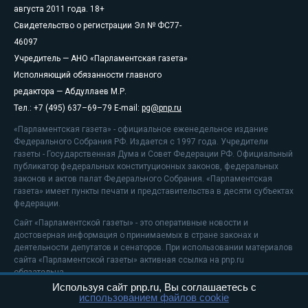
августа 2011 года. 18+
Свидетельство о регистрации Эл № ФС77-
46097
Учредитель — АНО «Парламентская газета»
Исполняющий обязанности главного
редактора — Абдуллаев М.Р.
Тел.: +7 (495) 637–69–79 E-mail:
pg@pnp.ru
«Парламентская газета» - официальное еженедельное издание
Федерального Собрания РФ. Издается с 1997 года. Учредители
газеты - Государственная Дума и Совет Федерации РФ. Официальный
публикатор федеральных конституционных законов, федеральных
законов и актов палат Федерального Собрания. «Парламентская
газета» имеет пункты печати и представительства в десяти субъектах
федерации.
Сайт «Парламентской газеты» - это оперативные новости и
достоверная информация о принимаемых в стране законах и
деятельности депутатов и сенаторов. При использовании материалов
сайта «Парламентской газеты» активная ссылка на pnp.ru
обязательна.
Используя сайт pnp.ru, Вы соглашаетесь с
На информационном ресурсе применяются
рекомендательные
использованием файлов cookie
технологии