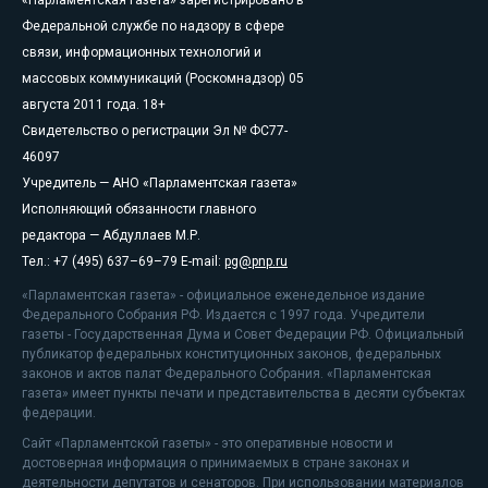
«Парламентская газета» зарегистрировано в
Федеральной службе по надзору в сфере
связи, информационных технологий и
массовых коммуникаций (Роскомнадзор) 05
августа 2011 года. 18+
Свидетельство о регистрации Эл № ФС77-
46097
Учредитель — АНО «Парламентская газета»
Исполняющий обязанности главного
редактора — Абдуллаев М.Р.
Тел.: +7 (495) 637–69–79 E-mail:
pg@pnp.ru
«Парламентская газета» - официальное еженедельное издание
Федерального Собрания РФ. Издается с 1997 года. Учредители
газеты - Государственная Дума и Совет Федерации РФ. Официальный
публикатор федеральных конституционных законов, федеральных
законов и актов палат Федерального Собрания. «Парламентская
газета» имеет пункты печати и представительства в десяти субъектах
федерации.
Сайт «Парламентской газеты» - это оперативные новости и
достоверная информация о принимаемых в стране законах и
деятельности депутатов и сенаторов. При использовании материалов