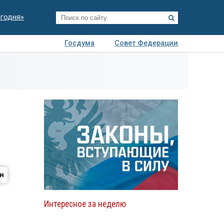
егодня»
Госдума
Совет Федерации
я
Авто
Недвижимость
Технологии
иза
Интересное за неделю