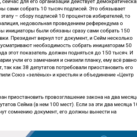
, сейчас для его организации действует демократическа
ы сами собрать 10 тысяч подписей. Это обязывает
этапу – сбору подписей 10 процентов избирателей, то
оалиция, недовольная проведением референдума о
обы инициаторы были обязаны сразу сами собрать 150
авки. Президент вернул тот документ, и Сейм несколько
едусматривают необходимость собрать инициаторам 50
года этот показатель должен подняться до 150 тысяч. И
арии учли его замечания и снизили планку, ему всё равно
, так как 38 депутатов потребовали приостановить его
пили Союз «зелёных» и крестьян и объединение «Центр
зан приостановить провозглашение закона на два месяц
утатов Сейма (в нем 100 мест). Если за эти два месяца 1
нут сомнению документ, его должны вынести на