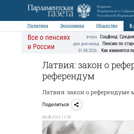
Издание
Федерального Собран
Российской Федераци
Политика
Экономика
Общество
В
Все о пенсиях
Фото
Авторы
Персоны
Мнения
Регионы
Соцфонд: Средня
вчера
Пенсию по стар
два дня назад
в России
Как изменятся п
01.08.2026
Латвия: закон о реф
референдум
Латвия: закон о референдуме 
Поделиться
06.08.2012 11:18