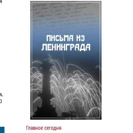
я
а,
0
Главное сегодня