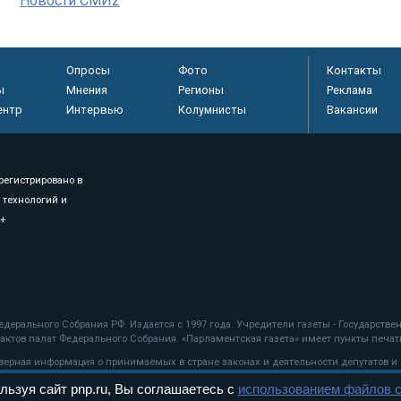
Новости СМИ2
Опросы
Фото
Контакты
ы
Мнения
Регионы
Реклама
ентр
Интервью
Колумнисты
Вакансии
регистрировано в
 технологий и
8+
.
дерального Собрания РФ. Издается с 1997 года. Учредители газеты - Государств
ктов палат Федерального Собрания. «Парламентская газета» имеет пункты печати
оверная информация о принимаемых в стране законах и деятельности депутатов и
льзуя сайт pnp.ru, Вы соглашаетесь с
использованием файлов c
ехнологии