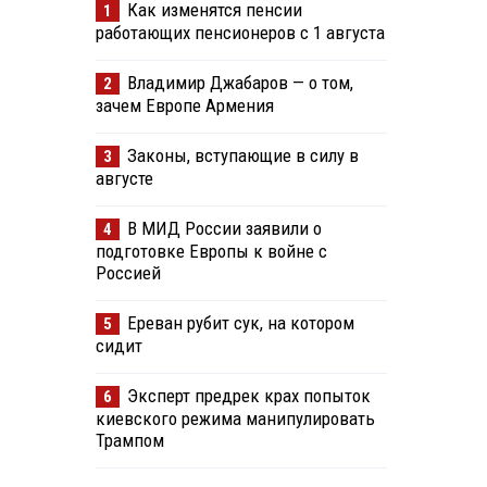
Как изменятся пенсии
1
работающих пенсионеров с 1 августа
Владимир Джабаров — о том,
2
зачем Европе Армения
Законы, вступающие в силу в
3
августе
В МИД России заявили о
4
подготовке Европы к войне с
Россией
Ереван рубит сук, на котором
5
сидит
Эксперт предрек крах попыток
6
киевского режима манипулировать
Трампом