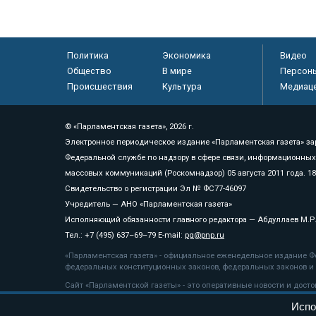
Политика
Экономика
Видео
Общество
В мире
Персон
Происшествия
Культура
Медиац
© «Парламентская газета», 2026 г.
Электронное периодическое издание «Парламентская газета» за
Федеральной службе по надзору в сфере связи, информационных
массовых коммуникаций (Роскомнадзор) 05 августа 2011 года. 1
Свидетельство о регистрации Эл № ФС77-46097
Учредитель — АНО «Парламентская газета»
Исполняющий обязанности главного редактора — Абдуллаев М.Р
Тел.: +7 (495) 637–69–79 E-mail:
pg@pnp.ru
«Парламентская газета» - официальное еженедельное издание Фе
федеральных конституционных законов, федеральных законов и а
Сайт «Парламентской газеты» - это оперативные новости и дост
«Парламентской газеты» активная ссылка на pnp.ru обязательна.
Испо
На информационном ресурсе применяются
рекомендательные т