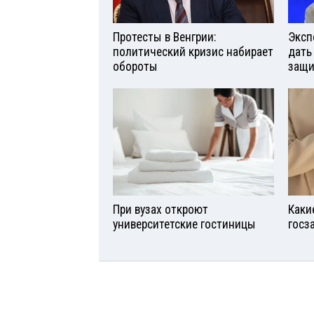
Протесты в Венгрии:
Эксп
политический кризис набирает
дать
обороты
защи
При вузах откроют
Каки
университетские гостиницы
госз