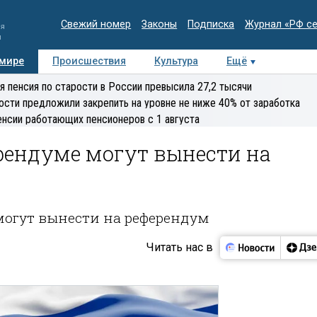
Свежий номер
Законы
Подписка
Журнал «РФ с
ия
и
 мире
Происшествия
Культура
Ещё
Медиацентр
Интервью
Колумнисты
Делова
я пенсия по старости в России превысила 27,2 тысячи
эксперт
ости предложили закрепить на уровне не ниже 40% от заработка
енсии работающих пенсионеров с 1 августа
ерендуме могут вынести на
могут вынести на референдум
Читать нас в