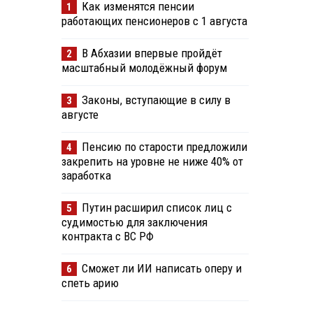
Как изменятся пенсии
1
работающих пенсионеров с 1 августа
В Абхазии впервые пройдёт
2
масштабный молодёжный форум
Законы, вступающие в силу в
3
августе
Пенсию по старости предложили
4
закрепить на уровне не ниже 40% от
заработка
Путин расширил список лиц с
5
судимостью для заключения
контракта с ВС РФ
Сможет ли ИИ написать оперу и
6
спеть арию