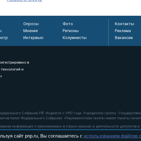
Опросы
Фото
Контакты
ы
Мнения
Регионы
Реклама
ентр
Интервью
Колумнисты
Вакансии
регистрировано в
 технологий и
8+
.
дерального Собрания РФ. Издается с 1997 года. Учредители газеты - Государств
ктов палат Федерального Собрания. «Парламентская газета» имеет пункты печати
оверная информация о принимаемых в стране законах и деятельности депутатов и
льзуя сайт pnp.ru, Вы соглашаетесь с
использованием файлов c
ехнологии