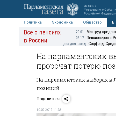
Издание
Федерального Собран
Российской Федераци
Политика
Экономика
Общество
В
Все о пенсиях
Фото
Авторы
Персоны
Мнения
Регионы
Минтруд предлож
20:01
Пенсионеров в Р
08:17
в России
Соцфонд: Средн
два дня назад
На парламентских вы
пророчат потерю по
На парламентских выборах в 
позиций
Поделиться
10.07.2012 11:38