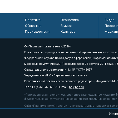
Политика
Экономика
Видео
Общество
В мире
Персон
Происшествия
Культура
Медиац
© «Парламентская газета», 2026 г.
Электронное периодическое издание «Парламентская газета» за
Федеральной службе по надзору в сфере связи, информационных
массовых коммуникаций (Роскомнадзор) 05 августа 2011 года. 1
Свидетельство о регистрации Эл № ФС77-46097
Учредитель — АНО «Парламентская газета»
Исполняющий обязанности главного редактора — Абдуллаев М.Р
Тел.: +7 (495) 637–69–79 E-mail:
pg@pnp.ru
«Парламентская газета» - официальное еженедельное издание Фе
федеральных конституционных законов, федеральных законов и а
Сайт «Парламентской газеты» - это оперативные новости и дост
«Парламентской газеты» активная ссылка на pnp.ru обязательна.
Испо
На информационном ресурсе применяются
рекомендательные т