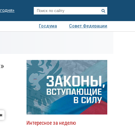
егодня»
Госдума
Совет Федерации
я
Авто
Недвижимость
Технологии
иза
»
Интересное за неделю