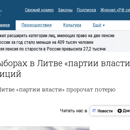
Свежий номер
Законы
Подписка
Журнал «РФ с
ия
и
 мире
Происшествия
Культура
Ещё
Медиацентр
Интервью
Колумнисты
Делова
ил расширить категории лиц, имеющих право на две пенсии
эксперт
оссии за год стало меньше на 409 тысяч человек
яя пенсия по старости в России превысила 27,2 тысячи
борах в Литве «партии власти
зиций
Литве «партии власти» пророчат потерю
Читать нас в