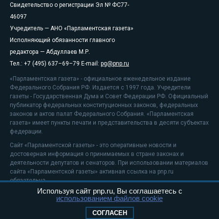
Свидетельство о регистрации Эл № ФС77-
46097
Учредитель — АНО «Парламентская газета»
Исполняющий обязанности главного
редактора — Абдуллаев М.Р.
Тел.: +7 (495) 637–69–79 E-mail:
pg@pnp.ru
«Парламентская газета» - официальное еженедельное издание
Федерального Собрания РФ. Издается с 1997 года. Учредители
газеты - Государственная Дума и Совет Федерации РФ. Официальный
публикатор федеральных конституционных законов, федеральных
законов и актов палат Федерального Собрания. «Парламентская
газета» имеет пункты печати и представительства в десяти субъектах
федерации.
Сайт «Парламентской газеты» - это оперативные новости и
достоверная информация о принимаемых в стране законах и
деятельности депутатов и сенаторов. При использовании материалов
сайта «Парламентской газеты» активная ссылка на pnp.ru
обязательна.
Используя сайт pnp.ru, Вы соглашаетесь с
На информационном ресурсе применяются
рекомендательные
использованием файлов cookie
технологии
Положение о защите персональных данных
СОГЛАСЕН