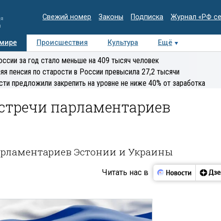
Свежий номер
Законы
Подписка
Журнал «РФ с
ия
и
 мире
Происшествия
Культура
Ещё
Медиацентр
Интервью
Колумнисты
Делова
оссии за год стало меньше на 409 тысяч человек
эксперт
яя пенсия по старости в России превысила 27,2 тысячи
сти предложили закрепить на уровне не ниже 40% от заработка
встречи парламентариев
арламентариев Эстонии и Украины
Читать нас в