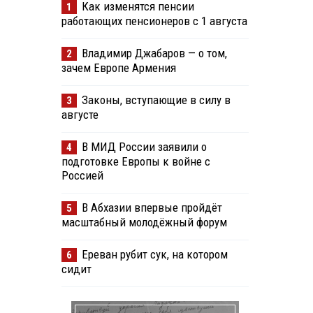
Как изменятся пенсии
1
работающих пенсионеров с 1 августа
Владимир Джабаров — о том,
2
зачем Европе Армения
Законы, вступающие в силу в
3
августе
В МИД России заявили о
4
подготовке Европы к войне с
Россией
В Абхазии впервые пройдёт
5
масштабный молодёжный форум
Ереван рубит сук, на котором
6
сидит