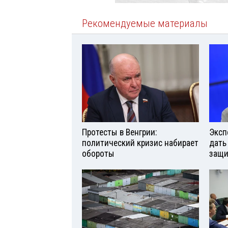
Рекомендуемые материалы
Протесты в Венгрии:
Эксп
политический кризис набирает
дать
обороты
защи