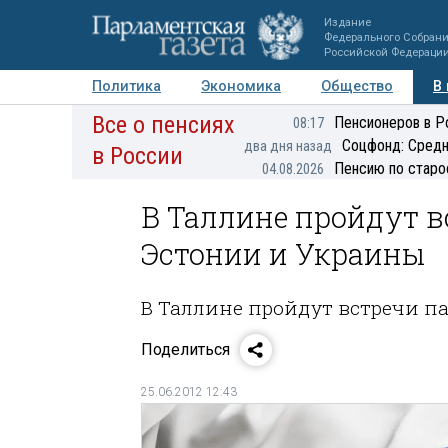
Издание
Федерального Собран
Российской Федераци
Политика
Экономика
Общество
В
Все о пенсиях
Фото
Авторы
Персоны
Мнения
Регионы
Пенсионеров в Р
08:17
Соцфонд: Средн
два дня назад
в России
Пенсию по старо
04.08.2026
В Таллине пройдут 
Эстонии и Украины
В Таллине пройдут встречи п
Поделиться
25.06.2012 12:43