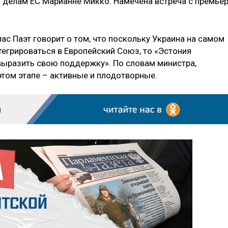
 делам ЕС Марианне Микко. Намечена встреча с премьер
с Паэт говорит о том, что поскольку Украина на самом
егрироваться в Европейский Союз, то «Эстония
выразить свою поддержку». По словам министра,
том этапе – активные и плодотворные.