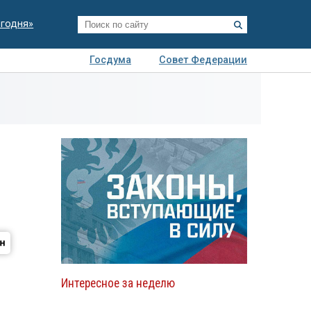
егодня»
Госдума
Совет Федерации
я
Авто
Недвижимость
Технологии
иза
Интересное за неделю