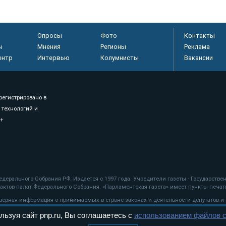
Опросы
Фото
Контакты
ы
Мнения
Регионы
Реклама
ентр
Интервью
Колумнисты
Вакансии
регистрировано в
 технологий и
8+
.
дерального Собрания РФ. Издается с 1997 года. Учредители газеты - Государств
ктов палат Федерального Собрания. «Парламентская газета» имеет пункты печати
оверная информация о принимаемых в стране законах и деятельности депутатов и
льзуя сайт pnp.ru, Вы соглашаетесь с
использованием файлов c
ехнологии