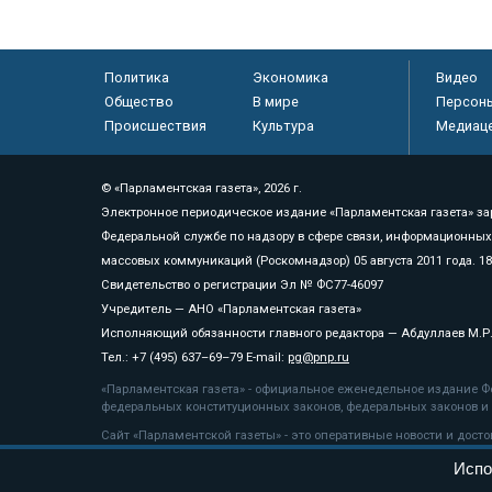
Политика
Экономика
Видео
Общество
В мире
Персон
Происшествия
Культура
Медиац
© «Парламентская газета», 2026 г.
Электронное периодическое издание «Парламентская газета» за
Федеральной службе по надзору в сфере связи, информационных
массовых коммуникаций (Роскомнадзор) 05 августа 2011 года. 1
Свидетельство о регистрации Эл № ФС77-46097
Учредитель — АНО «Парламентская газета»
Исполняющий обязанности главного редактора — Абдуллаев М.Р
Тел.: +7 (495) 637–69–79 E-mail:
pg@pnp.ru
«Парламентская газета» - официальное еженедельное издание Фе
федеральных конституционных законов, федеральных законов и а
Сайт «Парламентской газеты» - это оперативные новости и дост
«Парламентской газеты» активная ссылка на pnp.ru обязательна.
Испо
На информационном ресурсе применяются
рекомендательные т