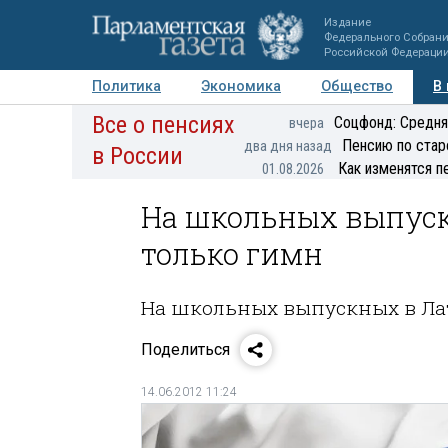
Издание
Федерального Собран
Российской Федераци
Политика
Экономика
Общество
В
Все о пенсиях
Фото
Авторы
Персоны
Мнения
Регионы
Соцфонд: Средня
вчера
Пенсию по стар
два дня назад
в России
Как изменятся п
01.08.2026
На школьных выпус
только гимн
На школьных выпускных в Ла
Поделиться
14.06.2012 11:24