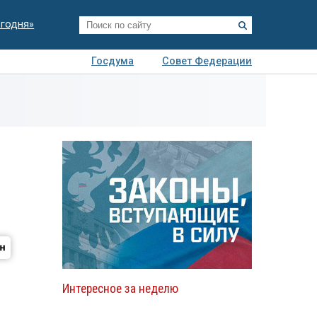
егодня»
Госдума
Совет Федерации
я
Авто
Недвижимость
Технологии
иза
Интересное за неделю