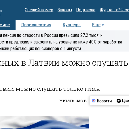
Свежий номер
Законы
Подписка
Журнал «РФ с
ия
и
 мире
Происшествия
Культура
Ещё
Медиацентр
Интервью
Колумнисты
Делова
я пенсия по старости в России превысила 27,2 тысячи
эксперт
ости предложили закрепить на уровне не ниже 40% от заработка
енсии работающих пенсионеров с 1 августа
кных в Латвии можно слушать
твии можно слушать только гимн
Читать нас в