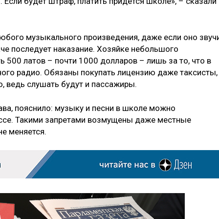
. Если будет штраф, платить придется школе», – сказали
любого музыкального произведения, даже если оно звуч
аче последует наказание. Хозяйке небольшого
ь 500 латов – почти 1000 долларов – лишь за то, что в
ного радио. Обязаны покупать лицензию даже таксисты,
, ведь слушать будут и пассажиры.
ва, пояснило: музыку и песни в школе можно
ессе. Такими запретами возмущены даже местные
не меняется.