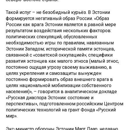
Такой испуг – не безобидный курьёз. В Эстонии
формируется негативный образ России. «Образ
России как врага Эстонии является в равной мере
результатом воздействия нескольких факторов:
политических спекуляций, обусловленных
необходимостью игры по правилам, навязанным
Эстонии Западом; исторической памяти эстонцев,
связанной с «советской оккупацией»; специфики
развития эстонцев как малого этноса (малый этнос,
постоянно ощущая угрозу своему выживанию, в
целях укрепления и самозащиты вынужден
постоянно формировать образ внешнего врага в
целях национальной мобилизации собственного
населения)», – говорится в аналитическом докладе
«Русская диаспора Эстонии: состояние и
перспективы», подготовленном российским Центром
политических технологий на грант Фонда «Русский
мир».
Экс-министр обороны Эстонии Март Лаар, недавно