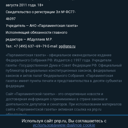
августа 2011 года. 18+
Свидетельство о регистрации Эл № ФС77-
46097
Учредитель — АНО «Парламентская газета»
Исполняющий обязанности главного
редактора — Абдуллаев М.Р.
Тел.: +7 (495) 637–69–79 E-mail:
pg@pnp.ru
«Парламентская газета» - официальное еженедельное издание
Федерального Собрания РФ. Издается с 1997 года. Учредители
газеты - Государственная Дума и Совет Федерации РФ. Официальный
публикатор федеральных конституционных законов, федеральных
законов и актов палат Федерального Собрания. «Парламентская
газета» имеет пункты печати и представительства в десяти субъектах
федерации.
Сайт «Парламентской газеты» - это оперативные новости и
достоверная информация о принимаемых в стране законах и
деятельности депутатов и сенаторов. При использовании материалов
сайта «Парламентской газеты» активная ссылка на pnp.ru
обязательна.
Используя сайт pnp.ru, Вы соглашаетесь с
На информационном ресурсе применяются
рекомендательные
использованием файлов cookie
технологии