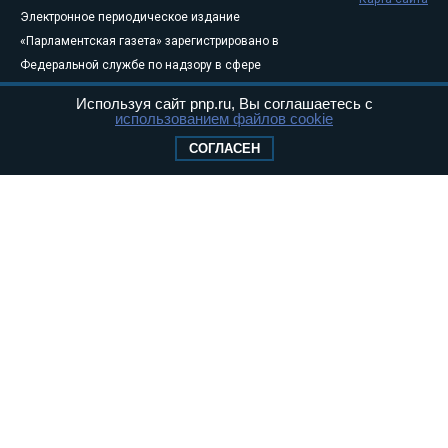
Электронное периодическое издание
«Парламентская газета» зарегистрировано в
Федеральной службе по надзору в сфере
связи, информационных технологий и
Используя сайт pnp.ru, Вы соглашаетесь с
массовых коммуникаций (Роскомнадзор) 05
использованием файлов cookie
августа 2011 года. 18+
СОГЛАСЕН
Свидетельство о регистрации Эл № ФС77-
46097
Учредитель — АНО «Парламентская газета»
Исполняющий обязанности главного
редактора — Абдуллаев М.Р.
Тел.: +7 (495) 637–69–79 E-mail:
pg@pnp.ru
«Парламентская газета» - официальное еженедельное издание
Федерального Собрания РФ. Издается с 1997 года. Учредители
газеты - Государственная Дума и Совет Федерации РФ. Официальный
публикатор федеральных конституционных законов, федеральных
законов и актов палат Федерального Собрания. «Парламентская
газета» имеет пункты печати и представительства в десяти субъектах
федерации.
Сайт «Парламентской газеты» - это оперативные новости и