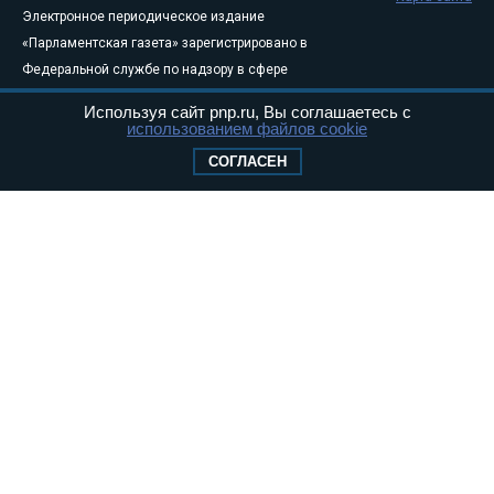
Электронное периодическое издание
«Парламентская газета» зарегистрировано в
Федеральной службе по надзору в сфере
связи, информационных технологий и
Используя сайт pnp.ru, Вы соглашаетесь с
массовых коммуникаций (Роскомнадзор) 05
использованием файлов cookie
августа 2011 года. 18+
СОГЛАСЕН
Свидетельство о регистрации Эл № ФС77-
46097
Учредитель — АНО «Парламентская газета»
Исполняющий обязанности главного
редактора — Абдуллаев М.Р.
Тел.: +7 (495) 637–69–79 E-mail:
pg@pnp.ru
«Парламентская газета» - официальное еженедельное издание
Федерального Собрания РФ. Издается с 1997 года. Учредители
газеты - Государственная Дума и Совет Федерации РФ. Официальный
публикатор федеральных конституционных законов, федеральных
законов и актов палат Федерального Собрания. «Парламентская
газета» имеет пункты печати и представительства в десяти субъектах
федерации.
Сайт «Парламентской газеты» - это оперативные новости и