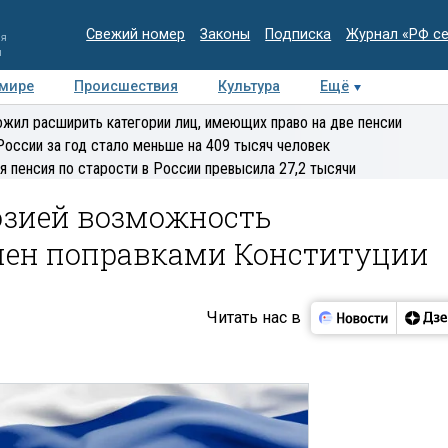
Свежий номер
Законы
Подписка
Журнал «РФ с
ия
и
 мире
Происшествия
Культура
Ещё
Медиацентр
Интервью
Колумнисты
Делова
жил расширить категории лиц, имеющих право на две пенсии
эксперт
России за год стало меньше на 409 тысяч человек
я пенсия по старости в России превысила 27,2 тысячи
юзией возможность
мен поправками Конституции
Читать нас в