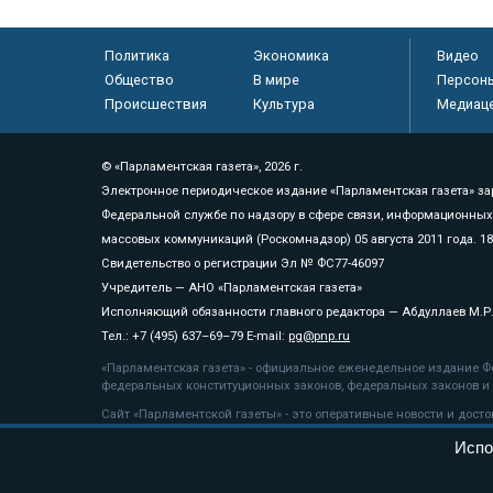
Политика
Экономика
Видео
Общество
В мире
Персон
Происшествия
Культура
Медиац
© «Парламентская газета», 2026 г.
Электронное периодическое издание «Парламентская газета» за
Федеральной службе по надзору в сфере связи, информационных
массовых коммуникаций (Роскомнадзор) 05 августа 2011 года. 1
Свидетельство о регистрации Эл № ФС77-46097
Учредитель — АНО «Парламентская газета»
Исполняющий обязанности главного редактора — Абдуллаев М.Р
Тел.: +7 (495) 637–69–79 E-mail:
pg@pnp.ru
«Парламентская газета» - официальное еженедельное издание Фе
федеральных конституционных законов, федеральных законов и а
Сайт «Парламентской газеты» - это оперативные новости и дост
«Парламентской газеты» активная ссылка на pnp.ru обязательна.
Испо
На информационном ресурсе применяются
рекомендательные т
Положение о защите персональных данных