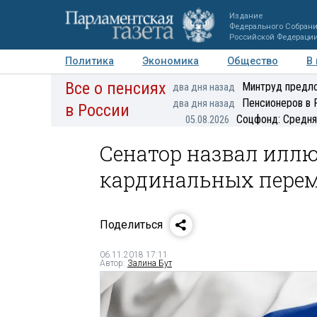
Издание
Федерального Собран
Российской Федераци
Политика
Экономика
Общество
В
Все о пенсиях
Фото
Авторы
Персоны
Мнения
Регионы
Минтруд предло
два дня назад
Пенсионеров в 
два дня назад
в России
Соцфонд: Средня
05.08.2026
Сенатор назвал илл
кардинальных пере
Поделиться
06.11.2018 17:11
Автор:
Залина Бут