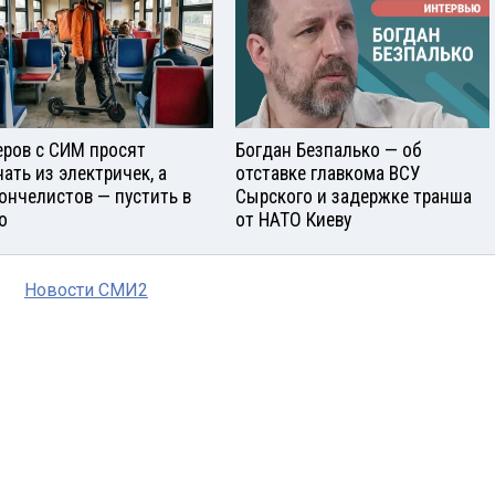
еров с СИМ просят
Богдан Безпалько — об
нать из электричек, а
отставке главкома ВСУ
ончелистов — пустить в
Сырского и задержке транша
о
от НАТО Киеву
Новости СМИ2