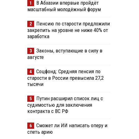
В Абхазии впервые пройдёт
1
масштабный молодёжный форум
Пенсию по старости предложили
2
закрепить на уровне не ниже 40% от
заработка
Законы, вступающие в силу в
3
августе
Соцфонд: Средняя пенсия по
4
старости в России превысила 27,2
тысячи
Путин расширил список лиц с
5
судимостью для заключения
контракта с ВС РФ
Сможет ли ИИ написать оперу и
6
спеть арию