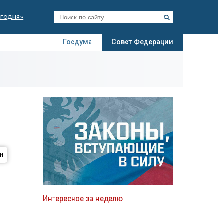
егодня»
Госдума
Совет Федерации
я
Авто
Недвижимость
Технологии
иза
Интересное за неделю