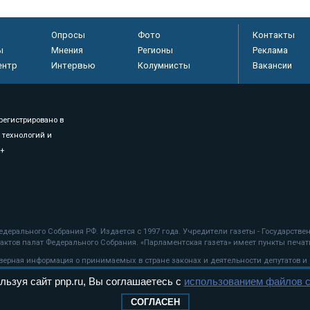
Опросы
Фото
Контакты
ы
Мнения
Регионы
Реклама
ентр
Интервью
Колумнисты
Вакансии
регистрировано в
 технологий и
8+
.
дерального Собрания РФ. Издается с 1997 года. Учредители газеты - Государств
ктов палат Федерального Собрания. «Парламентская газета» имеет пункты печати
оверная информация о принимаемых в стране законах и деятельности депутатов и
льзуя сайт pnp.ru, Вы соглашаетесь с
использованием файлов c
ехнологии
СОГЛАСЕН