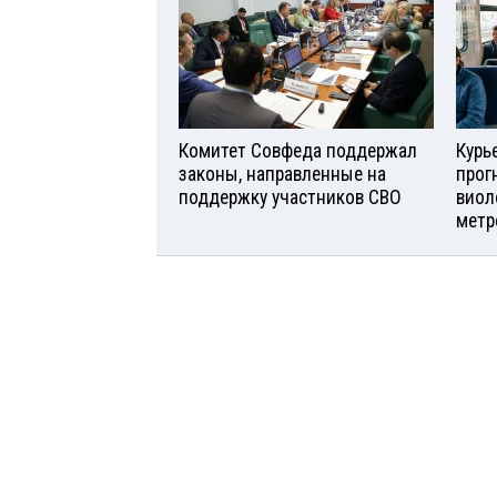
Комитет Совфеда поддержал
Курь
законы, направленные на
прог
поддержку участников СВО
виол
метр