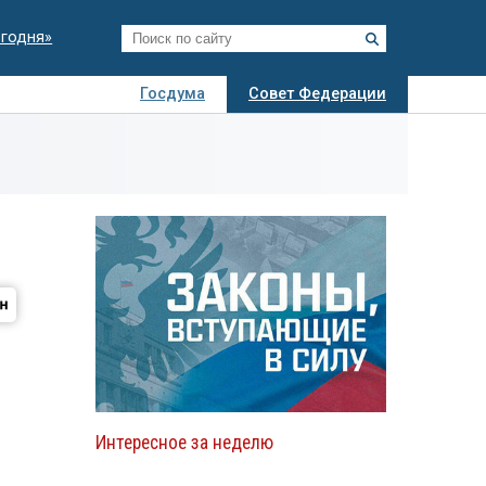
егодня»
Госдума
Совет Федерации
я
Авто
Недвижимость
Технологии
иза
Интересное за неделю