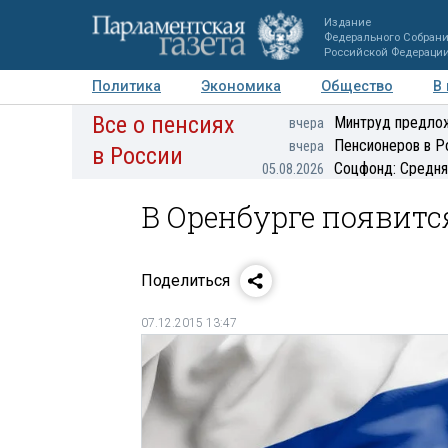
Издание
Федерального Собран
Российской Федераци
Политика
Экономика
Общество
В
Все о пенсиях
Фото
Авторы
Персоны
Мнения
Регионы
Минтруд предлож
вчера
Пенсионеров в Р
вчера
в России
Соцфонд: Средня
05.08.2026
В Оренбурге появитс
Поделиться
07.12.2015 13:47