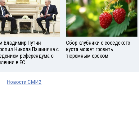
м Владимир Путин
Сбор клубники с соседского
ропил Никола Пашиняна с
куста может грозить
едением референдума о
тюремным сроком
плении в ЕС
Новости СМИ2