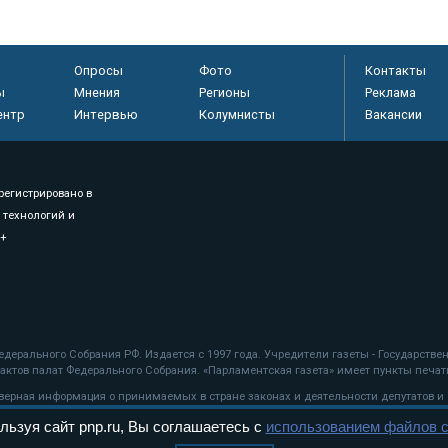
Опросы
Фото
Контакты
ы
Мнения
Регионы
Реклама
ентр
Интервью
Колумнисты
Вакансии
регистрировано в
 технологий и
8+
.
дерального Собрания РФ. Издается с 1997 года. Учредители газеты - Государств
ктов палат Федерального Собрания. «Парламентская газета» имеет пункты печати
оверная информация о принимаемых в стране законах и деятельности депутатов и
льзуя сайт pnp.ru, Вы соглашаетесь с
использованием файлов c
ехнологии