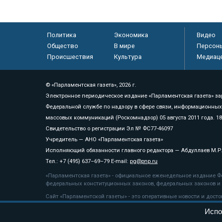
Политика
Экономика
Видео
Общество
В мире
Персон
Происшествия
Культура
Медиац
© «Парламентская газета», 2026 г.
Электронное периодическое издание «Парламентская газета» за
Федеральной службе по надзору в сфере связи, информационных
массовых коммуникаций (Роскомнадзор) 05 августа 2011 года. 1
Свидетельство о регистрации Эл № ФС77-46097
Учредитель — АНО «Парламентская газета»
Исполняющий обязанности главного редактора — Абдуллаев М.Р
Тел.: +7 (495) 637–69–79 E-mail:
pg@pnp.ru
«Парламентская газета» - официальное еженедельное издание Фе
федеральных конституционных законов, федеральных законов и а
Сайт «Парламентской газеты» - это оперативные новости и дост
«Парламентской газеты» активная ссылка на pnp.ru обязательна.
Испо
На информационном ресурсе применяются
рекомендательные т