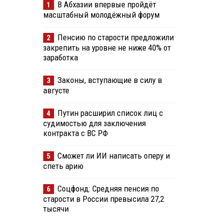
В Абхазии впервые пройдёт
1
масштабный молодёжный форум
Пенсию по старости предложили
2
закрепить на уровне не ниже 40% от
заработка
Законы, вступающие в силу в
3
августе
Путин расширил список лиц с
4
судимостью для заключения
контракта с ВС РФ
Сможет ли ИИ написать оперу и
5
спеть арию
Соцфонд: Средняя пенсия по
6
старости в России превысила 27,2
тысячи