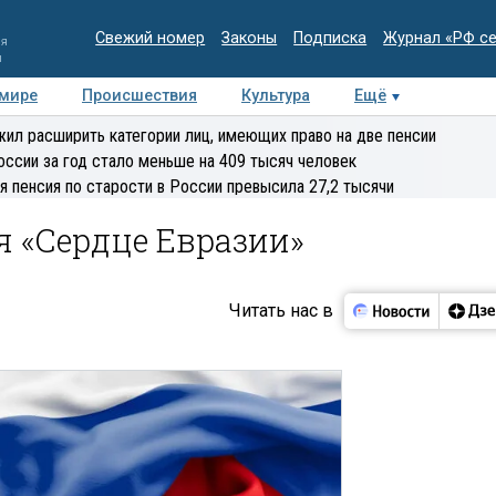
Свежий номер
Законы
Подписка
Журнал «РФ с
ия
и
 мире
Происшествия
Культура
Ещё
Медиацентр
Интервью
Колумнисты
Делова
ил расширить категории лиц, имеющих право на две пенсии
эксперт
оссии за год стало меньше на 409 тысяч человек
я пенсия по старости в России превысила 27,2 тысячи
я «Сердце Евразии»
Читать нас в