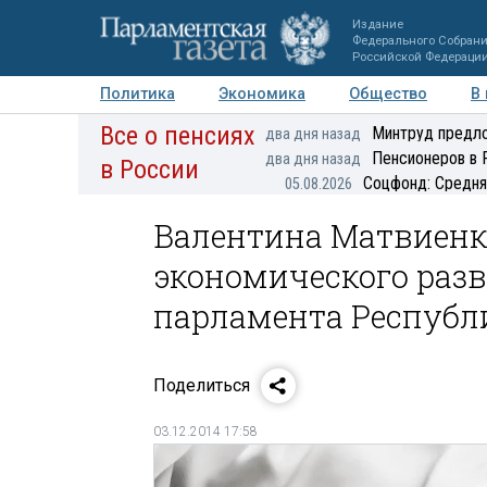
Издание
Федерального Собран
Российской Федераци
Политика
Экономика
Общество
В
Все о пенсиях
Фото
Авторы
Персоны
Мнения
Регионы
Минтруд предло
два дня назад
Пенсионеров в 
два дня назад
в России
Соцфонд: Средня
05.08.2026
Валентина Матвиенк
экономического раз
парламента Республ
Поделиться
03.12.2014 17:58