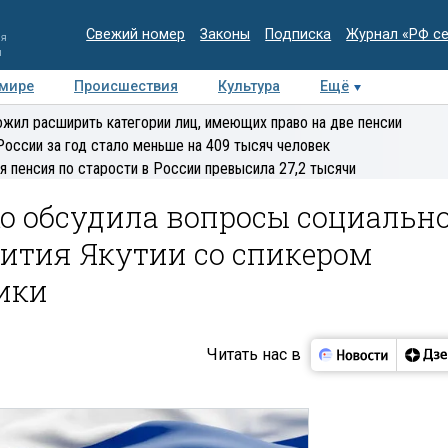
Свежий номер
Законы
Подписка
Журнал «РФ с
ия
и
 мире
Происшествия
Культура
Ещё
Медиацентр
Интервью
Колумнисты
Делова
жил расширить категории лиц, имеющих право на две пенсии
эксперт
России за год стало меньше на 409 тысяч человек
я пенсия по старости в России превысила 27,2 тысячи
о обсудила вопросы социально
вития Якутии со спикером
ики
Читать нас в