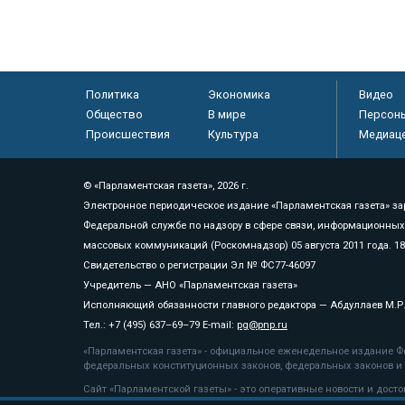
Политика
Экономика
Видео
Общество
В мире
Персон
Происшествия
Культура
Медиац
© «Парламентская газета», 2026 г.
Электронное периодическое издание «Парламентская газета» за
Федеральной службе по надзору в сфере связи, информационных
массовых коммуникаций (Роскомнадзор) 05 августа 2011 года. 1
Свидетельство о регистрации Эл № ФС77-46097
Учредитель — АНО «Парламентская газета»
Исполняющий обязанности главного редактора — Абдуллаев М.Р
Тел.: +7 (495) 637–69–79 E-mail:
pg@pnp.ru
«Парламентская газета» - официальное еженедельное издание Фе
федеральных конституционных законов, федеральных законов и а
Сайт «Парламентской газеты» - это оперативные новости и дост
«Парламентской газеты» активная ссылка на pnp.ru обязательна.