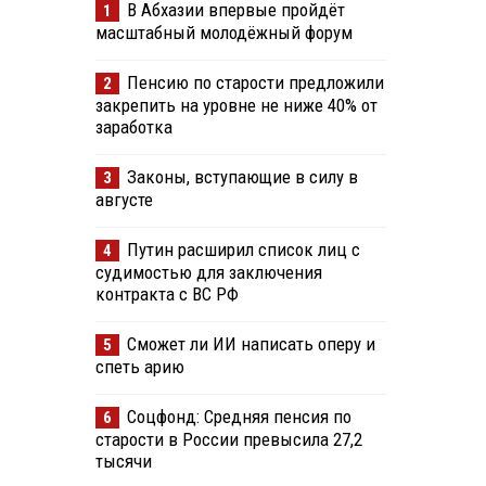
В Абхазии впервые пройдёт
1
масштабный молодёжный форум
Пенсию по старости предложили
2
закрепить на уровне не ниже 40% от
заработка
Законы, вступающие в силу в
3
августе
Путин расширил список лиц с
4
судимостью для заключения
контракта с ВС РФ
Сможет ли ИИ написать оперу и
5
спеть арию
Соцфонд: Средняя пенсия по
6
старости в России превысила 27,2
тысячи