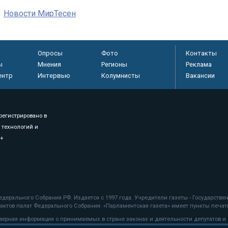
Новости МирТесен
Опросы
Фото
Контакты
ы
Мнения
Регионы
Реклама
ентр
Интервью
Колумнисты
Вакансии
регистрировано в
 технологий и
8+
.
дерального Собрания РФ. Издается с 1997 года. Учредители газеты - Государств
ктов палат Федерального Собрания. «Парламентская газета» имеет пункты печати
оверная информация о принимаемых в стране законах и деятельности депутатов и