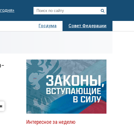
егодня»
Госдума
Совет Федерации
я
Авто
Недвижимость
Технологии
иза
-
Интересное за неделю