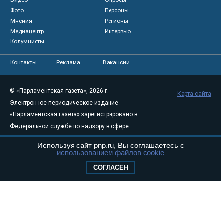
Фото
Персоны
Мнения
Регионы
Медиацентр
Интервью
Колумнисты
Контакты
Реклама
Вакансии
© «Парламентская газета», 2026 г.
Карта сайта
Электронное периодическое издание
«Парламентская газета» зарегистрировано в
Федеральной службе по надзору в сфере
связи, информационных технологий и
Используя сайт pnp.ru, Вы соглашаетесь с
массовых коммуникаций (Роскомнадзор) 05
использованием файлов cookie
августа 2011 года. 18+
СОГЛАСЕН
Свидетельство о регистрации Эл № ФС77-
46097
Учредитель — АНО «Парламентская газета»
Исполняющий обязанности главного
редактора — Абдуллаев М.Р.