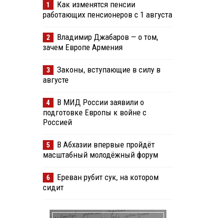
Как изменятся пенсии
1
работающих пенсионеров с 1 августа
Владимир Джабаров — о том,
2
зачем Европе Армения
Законы, вступающие в силу в
3
августе
В МИД России заявили о
4
подготовке Европы к войне с
Россией
В Абхазии впервые пройдёт
5
масштабный молодёжный форум
Ереван рубит сук, на котором
6
сидит