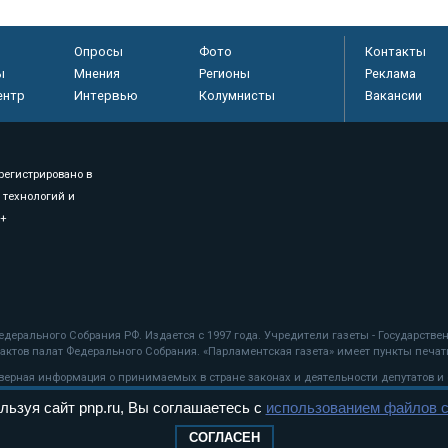
Опросы
Фото
Контакты
ы
Мнения
Регионы
Реклама
ентр
Интервью
Колумнисты
Вакансии
регистрировано в
 технологий и
8+
.
дерального Собрания РФ. Издается с 1997 года. Учредители газеты - Государств
ктов палат Федерального Собрания. «Парламентская газета» имеет пункты печати
оверная информация о принимаемых в стране законах и деятельности депутатов и
льзуя сайт pnp.ru, Вы соглашаетесь с
использованием файлов c
ехнологии
СОГЛАСЕН