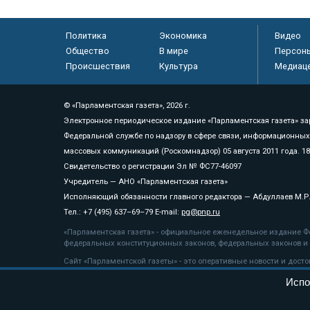
Политика
Экономика
Видео
Общество
В мире
Персон
Происшествия
Культура
Медиац
© «Парламентская газета», 2026 г.
Электронное периодическое издание «Парламентская газета» за
Федеральной службе по надзору в сфере связи, информационных
массовых коммуникаций (Роскомнадзор) 05 августа 2011 года. 1
Свидетельство о регистрации Эл № ФС77-46097
Учредитель — АНО «Парламентская газета»
Исполняющий обязанности главного редактора — Абдуллаев М.Р
Тел.: +7 (495) 637–69–79 E-mail:
pg@pnp.ru
«Парламентская газета» - официальное еженедельное издание Фе
федеральных конституционных законов, федеральных законов и а
Сайт «Парламентской газеты» - это оперативные новости и дост
«Парламентской газеты» активная ссылка на pnp.ru обязательна.
Испо
На информационном ресурсе применяются
рекомендательные т
Положение о защите персональных данных