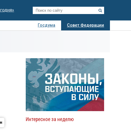
егодня»
Госдума
Совет Федерации
я
Авто
Недвижимость
Технологии
иза
Интересное за неделю