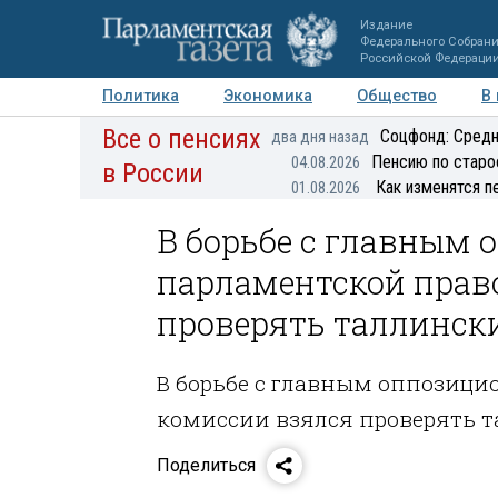
Издание
Федерального Собран
Российской Федераци
Политика
Экономика
Общество
В
Все о пенсиях
Фото
Авторы
Персоны
Мнения
Регионы
Соцфонд: Средн
два дня назад
Пенсию по старо
04.08.2026
в России
Как изменятся п
01.08.2026
В борьбе с главным 
парламентской прав
проверять таллинск
В борьбе с главным оппозици
комиссии взялся проверять 
Поделиться