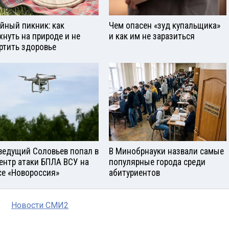
йный пикник: как
Чем опасен «зуд купальщика»
хнуть на природе и не
и как им не заразиться
ртить здоровье
ведущий Соловьев попал в
В Минобрнауки назвали самые
ентр атаки БПЛА ВСУ на
популярные города среди
се «Новороссия»
абитуриентов
Новости СМИ2