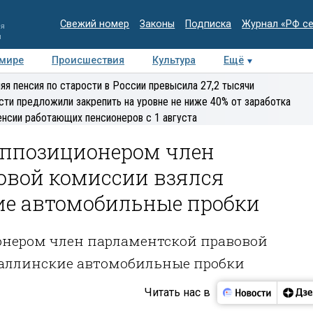
Свежий номер
Законы
Подписка
Журнал «РФ с
ия
и
 мире
Происшествия
Культура
Ещё
Медиацентр
Интервью
Колумнисты
Делова
яя пенсия по старости в России превысила 27,2 тысячи
эксперт
сти предложили закрепить на уровне не ниже 40% от заработка
енсии работающих пенсионеров с 1 августа
оппозиционером член
овой комиссии взялся
ие автомобильные пробки
онером член парламентской правовой
таллинские автомобильные пробки
Читать нас в