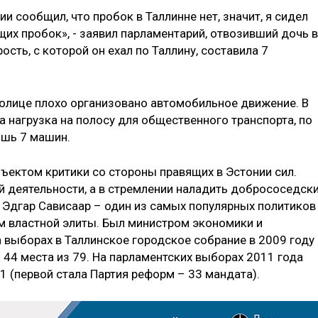
и сообщил, что пробок в Таллинне нет, значит, я сидел
их пробок», - заявил парламентарий, отвозивший дочь в
ость, с которой он ехал по Таллину, составила 7
толице плохо организовано автомобильное движение. В
ла нагрузка на полосу для общественного транспорта, по
ишь 7 машин.
ъектом критики со стороны правящих в Эстонии сил.
ой деятельности, а в стремлении наладить добрососедск
 Эдгар Сависаар – один из самых популярных политиков
м властной элиты. Был министром экономики и
 выборах в Таллинское городское собрание в 2009 году
а 44 места из 79. На парламентских выборах 2011 года
01 (первой стала Партия реформ – 33 мандата).