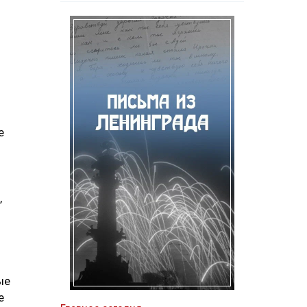
е
,
ые
е