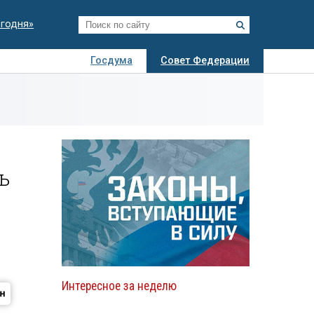
егодня»
Госдума
Совет Федерации
я
Авто
Недвижимость
Технологии
иза
ь
Интересное за неделю