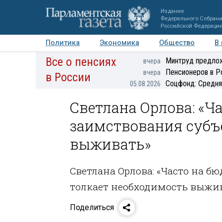
Издание
Федерального Собран
Российской Федераци
Политика
Экономика
Общество
В
Все о пенсиях
Фото
Авторы
Персоны
Мнения
Регионы
Минтруд предлож
вчера
Пенсионеров в Р
вчера
в России
Соцфонд: Средня
05.08.2026
Светлана Орлова: «Ч
заимствования субъ
выживать»
Светлана Орлова: «Часто на 
толкает необходимость выжи
Поделиться