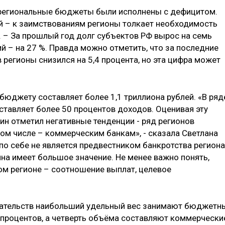
Ф региональные бюджеты были исполнены с дефицитом.
й – к заимствованиям регионы толкает необходимость
. – За прошлый год долг субъектов РФ вырос на семь
й – на 27 %. Правда можно отметить, что за последние
регионы снизился на 5,4 процента, но эта цифра может
юджету составляет более 1,1 триллиона рублей. «В ряд
ставляет более 50 процентов доходов. Оценивая эту
ин отметил негативные тенденции - ряд регионов
ом числе – коммерческим банкам», - сказала Светлана
по себе не является предвестником банкротства региона
ина имеет большое значение. Не менее важно понять,
ом регионе – соотношение выплат, целевое
язательств наибольший удельный вес занимают бюджетн
 процентов, а четверть объёма составляют коммерчески