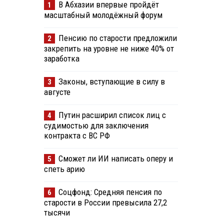
В Абхазии впервые пройдёт
1
масштабный молодёжный форум
Пенсию по старости предложили
2
закрепить на уровне не ниже 40% от
заработка
Законы, вступающие в силу в
3
августе
Путин расширил список лиц с
4
судимостью для заключения
контракта с ВС РФ
Сможет ли ИИ написать оперу и
5
спеть арию
Соцфонд: Средняя пенсия по
6
старости в России превысила 27,2
тысячи