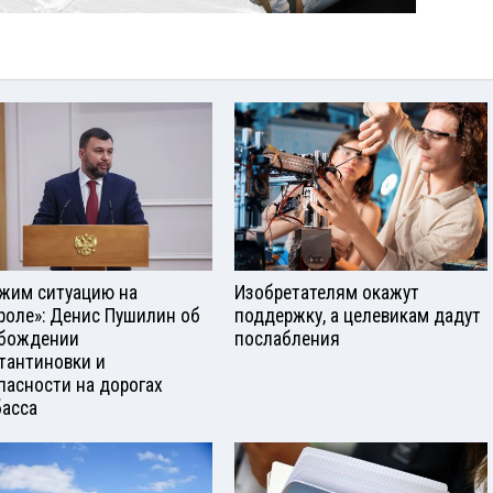
жим ситуацию на
Изобретателям окажут
роле»: Денис Пушилин об
поддержку, а целевикам дадут
бождении
послабления
тантиновки и
пасности на дорогах
асса