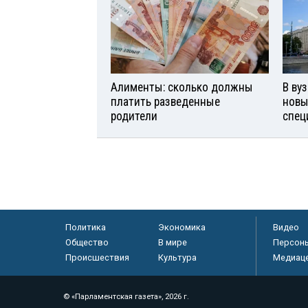
Алименты: сколько должны
В ву
платить разведенные
новы
родители
спец
Политика
Экономика
Видео
Общество
В мире
Персон
Происшествия
Культура
Медиац
© «Парламентская газета», 2026 г.