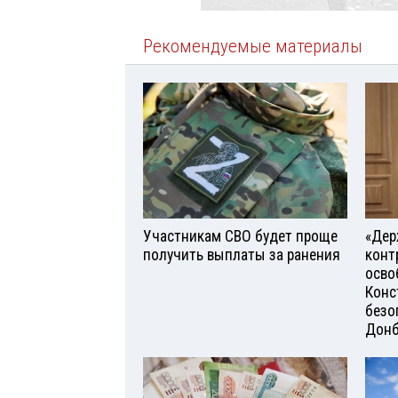
Рекомендуемые материалы
Участникам СВО будет проще
«Дер
получить выплаты за ранения
конт
осво
Конс
безо
Донб