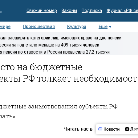
Свежий номер
Законы
Подписка
Журнал «РФ с
ия
и
 мире
Происшествия
Культура
Ещё
Медиацентр
Интервью
Колумнисты
Делова
ил расширить категории лиц, имеющих право на две пенсии
эксперт
оссии за год стало меньше на 409 тысяч человек
я пенсия по старости в России превысила 27,2 тысячи
асто на бюджетные
екты РФ толкает необходимост
бюджетные заимствования субъекты РФ
вать»
Читать нас в