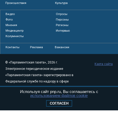
Происшествия
Культура
Видео
Опросы
Фото
Персоны
Мнения
Регионы
Медиацентр
Интервью
Колумнисты
Контакты
Реклама
Вакансии
© «Парламентская газета», 2026 г.
Карта сайта
Электронное периодическое издание
«Парламентская газета» зарегистрировано в
Федеральной службе по надзору в сфере
связи, информационных технологий и
Используя сайт pnp.ru, Вы соглашаетесь с
массовых коммуникаций (Роскомнадзор) 05
использованием файлов cookie
августа 2011 года. 18+
СОГЛАСЕН
Свидетельство о регистрации Эл № ФС77-
46097