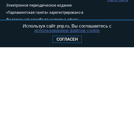
Электронное периодическое издание
«Парламентская газета» зарегистрировано в
Федеральной службе по надзору в сфере
Используя сайт pnp.ru, Вы соглашаетесь с
связи, информационных технологий и
использованием файлов cookie
массовых коммуникаций (Роскомнадзор) 05
СОГЛАСЕН
августа 2011 года. 18+
Свидетельство о регистрации Эл № ФС77-
46097
Учредитель — АНО «Парламентская газета»
Исполняющий обязанности главного
редактора — Абдуллаев М.Р.
Тел.: +7 (495) 637–69–79 E-mail:
pg@pnp.ru
«Парламентская газета» - официальное еженедельное издание
Федерального Собрания РФ. Издается с 1997 года. Учредители
газеты - Государственная Дума и Совет Федерации РФ. Официальный
публикатор федеральных конституционных законов, федеральных
законов и актов палат Федерального Собрания. «Парламентская
газета» имеет пункты печати и представительства в десяти субъектах
федерации.