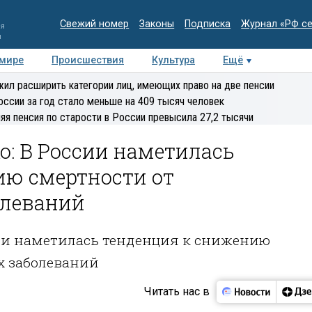
Свежий номер
Законы
Подписка
Журнал «РФ с
ия
и
 мире
Происшествия
Культура
Ещё
Медиацентр
Интервью
Колумнисты
Делова
ил расширить категории лиц, имеющих право на две пенсии
эксперт
оссии за год стало меньше на 409 тысяч человек
яя пенсия по старости в России превысила 27,2 тысячи
: В России наметилась
ию смертности от
олеваний
сии наметилась тенденция к снижению
х заболеваний
Читать нас в