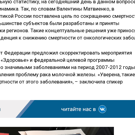
ьную статистику, на сегодняшний день в данном вопрос
намика. Так, по словам Валентины Матвиенко, в
тикой России поставлена цель по сокращению смертнос
льшинстве субъектов были разработаны и приняты
и регионов. Такие концептуальные решения уже принос
енденция к снижению смертности от онкологических забо
ет Федерации предложил скорректировать мероприятия
а «Здоровье» и федеральной целевой программы
но значимыми заболеваниями на период 2007-2012 годы
вления проблему рака молочной железы. «Уверена, такие
тности от этого заболевания», – заключила спикер