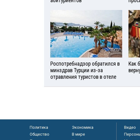
абитуриентов
прос
Роспотребнадзор обратился в
Как 
минздрав Турции из-за
верн
отравления туристов в отеле
Политика
Экономика
Видео
Общество
В мире
Персон