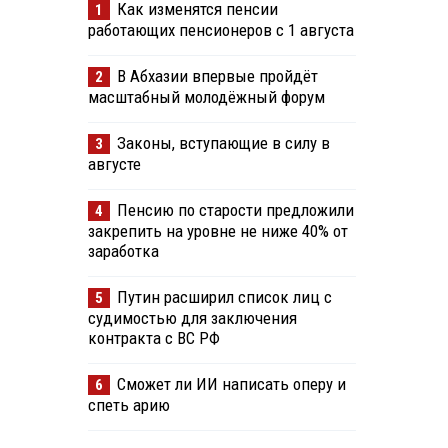
Как изменятся пенсии
1
работающих пенсионеров с 1 августа
В Абхазии впервые пройдёт
2
масштабный молодёжный форум
Законы, вступающие в силу в
3
августе
Пенсию по старости предложили
4
закрепить на уровне не ниже 40% от
заработка
Путин расширил список лиц с
5
судимостью для заключения
контракта с ВС РФ
Сможет ли ИИ написать оперу и
6
спеть арию