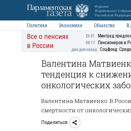
Издание
Федерального Собран
Российской Федераци
Политика
Экономика
Общество
В
Все о пенсиях
Фото
Авторы
Персоны
Мнения
Регионы
Минтруд предлож
20:01
Пенсионеров в Р
08:17
в России
Соцфонд: Средн
два дня назад
Валентина Матвиенко
тенденция к снижен
онкологических заб
Валентина Матвиенко: В Рос
смертности от онкологически
Поделиться