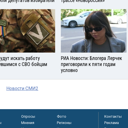
или депутатов избиратели
трассе «Новороссия»
будут искать работу
РИА Новости: Блогера Лерчек
увшимся с СВО бойцам
приговорили к пяти годам
условно
Новости СМИ2
Опросы
Фото
Контакты
ы
Мнения
Регионы
Реклама