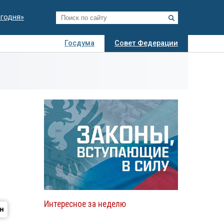
егодня»
Госдума
Совет Федерации
я
Авто
Недвижимость
Технологии
иза
Интересное за неделю