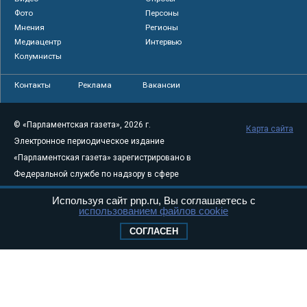
Фото
Персоны
Мнения
Регионы
Медиацентр
Интервью
Колумнисты
Контакты
Реклама
Вакансии
© «Парламентская газета», 2026 г.
Карта сайта
Электронное периодическое издание
«Парламентская газета» зарегистрировано в
Федеральной службе по надзору в сфере
связи, информационных технологий и
Используя сайт pnp.ru, Вы соглашаетесь с
массовых коммуникаций (Роскомнадзор) 05
использованием файлов cookie
августа 2011 года. 18+
СОГЛАСЕН
Свидетельство о регистрации Эл № ФС77-
46097
Учредитель — АНО «Парламентская газета»
Исполняющий обязанности главного
редактора — Абдуллаев М.Р.