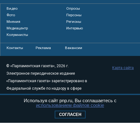
Видео
Опросы
Фото
Персоны
Мнения
Регионы
Медиацентр
Интервью
Колумнисты
Контакты
Реклама
Вакансии
© «Парламентская газета», 2026 г.
Карта сайта
Электронное периодическое издание
«Парламентская газета» зарегистрировано в
Федеральной службе по надзору в сфере
связи, информационных технологий и
Используя сайт pnp.ru, Вы соглашаетесь с
массовых коммуникаций (Роскомнадзор) 05
использованием файлов cookie
августа 2011 года. 18+
СОГЛАСЕН
Свидетельство о регистрации Эл № ФС77-
46097
Учредитель — АНО «Парламентская газета»