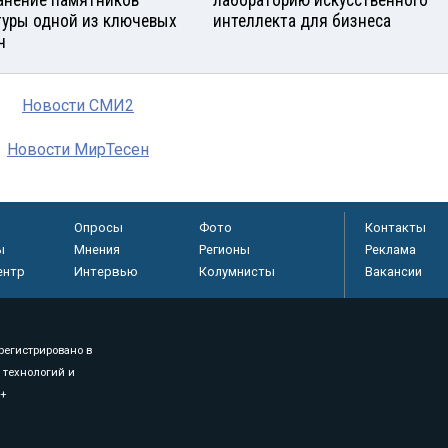
туры одной из ключевых
интеллекта для бизнеса
ч
Новости СМИ2
Новости МирТесен
Опросы
Фото
Контакты
ы
Мнения
Регионы
Реклама
ентр
Интервью
Колумнисты
Вакансии
регистрировано в
 технологий и
8+