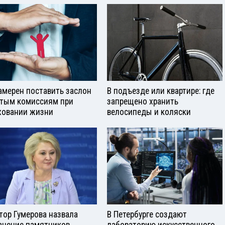
амерен поставить заслон
В подъезде или квартире: где
тым комиссиям при
запрещено хранить
ховании жизни
велосипеды и коляски
тор Гумерова назвала
В Петербурге создают
анение памятников
лабораторию искусственного