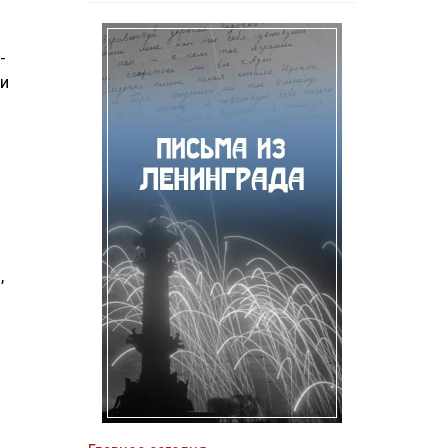
-
ми
,