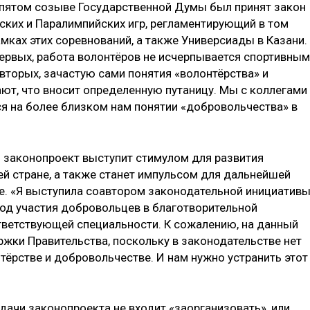
 пятом созыве Государственной Думы был принят закон
ских и Паралимпийских игр, регламентирующий в том
мках этих соревнований, а также Универсиады в Казани. 
первых, работа волонтёров не исчерпывается спортивны
вторых, зачастую сами понятия «волонтёрства» и
ают, что вносит определенную путаницу. Мы с коллегами
я на более близком нам понятии «добровольчества» в
й законопроект выступит стимулом для развития
й стране, а также станет импульсом для дальнейшей
е. «Я выступила соавтором законодательной инициативы
од участия добровольцев в благотворительной
тветствующей специальности. К сожалению, на данный
жки Правительства, поскольку в законодательстве нет
тёрстве и добровольчестве. И нам нужно устранить этот
адачи законопроекта не входит «заорганизовать», или