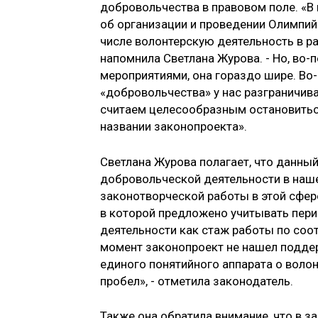
добровольчества в правовом поле. «В
об организации и проведении Олимпий
числе волонтерскую деятельность в ра
напомнила Светлана Журова. - Но, во-
мероприятиями, она гораздо шире. Во-
«добровольчества» у нас разграничив
считаем целесообразным остановитьс
названии законопроекта».
Светлана Журова полагает, что данны
добровольческой деятельности в наше
законотворческой работы в этой сфер
в которой предложено учитывать пери
деятельности как стаж работы по соо
момент законопроект не нашел поддер
единого понятийного аппарата о волон
пробел», - отметила законодатель.
Также она обратила внимание, что в з