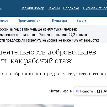
Свежий номер
Законы
Подписка
Журнал «РФ с
ия
и
 мире
Происшествия
Культура
Ещё
Медиацентр
Интервью
Колумнисты
Делова
оссии за год стало меньше на 409 тысяч человек
эксперт
яя пенсия по старости в России превысила 27,2 тысячи
сти предложили закрепить на уровне не ниже 40% от заработка
деятельность добровольцев
ть как рабочий стаж
сть добровольцев предлагают учитывать ка
Читать нас в