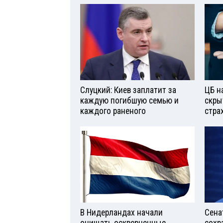
Слуцкий: Киев заплатит за
ЦБ н
каждую погибшую семью и
скры
каждого раненого
стра
В Нидерландах начали
Сена
очищать оскверненные
сохр