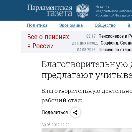
Издание
Федерального Собран
Российской Федераци
Политика
Экономика
Общество
В
Все о пенсиях
Фото
Авторы
Персоны
Мнения
Регионы
Пенсионеров в Р
08:17
Соцфонд: Средн
два дня назад
в России
Пенсию по старо
04.08.2026
Благотворительную 
предлагают учитыва
Благотворительную деятельно
рабочий стаж
Поделиться
30.05.2012 12:21