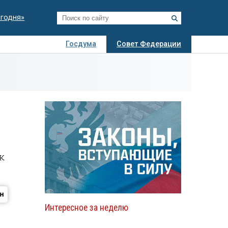
егодня»
Госдума
Совет Федерации
я
Авто
Недвижимость
Технологии
иза
к
Интересное за неделю