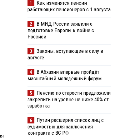
Как изменятся пенсии
1
работающих пенсионеров с 1 августа
В МИД России заявили о
2
подготовке Европы к войне с
Россией
Законы, вступающие в силу в
3
августе
В Абхазии впервые пройдёт
4
масштабный молодёжный форум
Пенсию по старости предложили
5
закрепить на уровне не ниже 40% от
заработка
Путин расширил список лиц с
6
судимостью для заключения
контракта с ВС РФ
ия