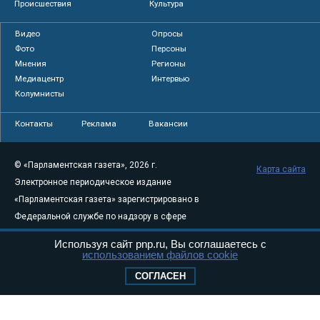
Происшествия
Культура
Видео
Опросы
Фото
Персоны
Мнения
Регионы
Медиацентр
Интервью
Колумнисты
Контакты
Реклама
Вакансии
© «Парламентская газета», 2026 г.
Карта сайта
Электронное периодическое издание
«Парламентская газета» зарегистрировано в
Федеральной службе по надзору в сфере
связи, информационных технологий и
Используя сайт pnp.ru, Вы соглашаетесь с
массовых коммуникаций (Роскомнадзор) 05
использованием файлов cookie
августа 2011 года. 18+
СОГЛАСЕН
Свидетельство о регистрации Эл № ФС77-
46097
Учредитель — АНО «Парламентская газета»