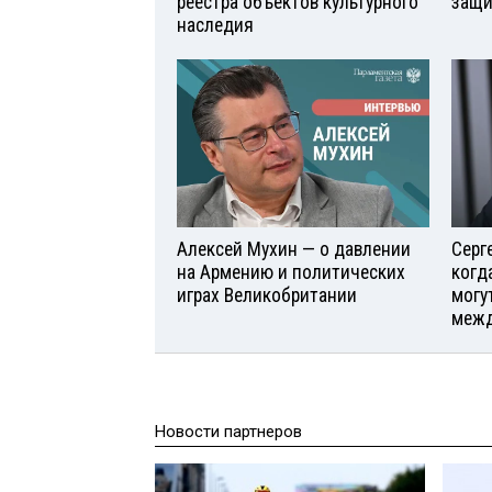
реестра объектов культурного
защи
наследия
Алексей Мухин — о давлении
Серг
на Армению и политических
когд
играх Великобритании
могу
межд
Новости партнеров