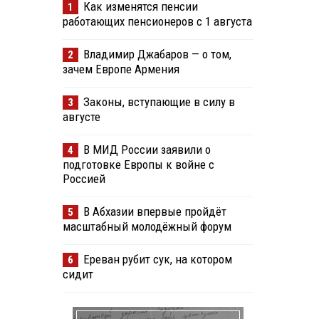
Как изменятся пенсии
1
работающих пенсионеров с 1 августа
Владимир Джабаров — о том,
2
зачем Европе Армения
Законы, вступающие в силу в
3
августе
В МИД России заявили о
4
подготовке Европы к войне с
Россией
В Абхазии впервые пройдёт
5
масштабный молодёжный форум
Ереван рубит сук, на котором
6
сидит