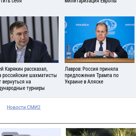
тить себя
милитаризация Европы
ей Карякин рассказал,
Лавров: Россия приняла
а российские шахматисты
предложения Трампа по
т вернуться на
Украине в Аляске
ународные турниры
Новости СМИ2