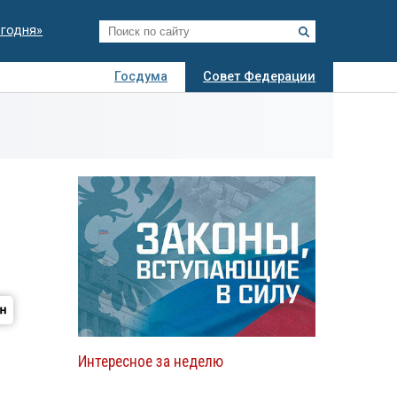
егодня»
Госдума
Совет Федерации
я
Авто
Недвижимость
Технологии
иза
Интересное за неделю