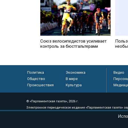
Союз велосипедистов усиливает
Польз
контроль за бюстгальтерами
необыч
Политика
Экономика
Видео
Общество
В мире
Персон
Происшествия
Культура
Медиац
© «Парламентская газета», 2026 г.
Электронное периодическое издание «Парламентская газета» за
Федеральной службе по надзору в сфере связи, информационных
Испо
массовых коммуникаций (Роскомнадзор) 05 августа 2011 года. 1
Свидетельство о регистрации Эл № ФС77-46097