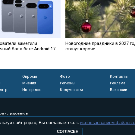
ователи заметили
Новогодние праздники в 2027 го
ный баг в бете Android 17
станут короче
Опросы
Фото
Контакты
ы
Мнения
Регионы
Реклама
ентр
Интервью
Колумнисты
Вакансии
регистрировано в
 технологий и
льзуя сайт pnp.ru, Вы соглашаетесь с
использованием файлов c
8+
СОГЛАСЕН