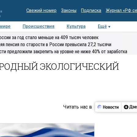
Свежий номер
Законы
Подписка
Журнал «РФ с
ия
и
 мире
Происшествия
Культура
Ещё
Медиацентр
Интервью
Колумнисты
Делова
оссии за год стало меньше на 409 тысяч человек
эксперт
яя пенсия по старости в России превысила 27,2 тысячи
сти предложили закрепить на уровне не ниже 40% от заработка
РОДНЫЙ ЭКОЛОГИЧЕСКИЙ
Читать нас в