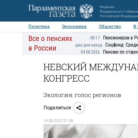
Издание
Федерального Собран
Российской Федераци
Политика
Экономика
Общество
В
Все о пенсиях
Фото
Авторы
Персоны
Мнения
Регионы
Пенсионеров в Р
08:17
Соцфонд: Средн
два дня назад
в России
Пенсию по старо
04.08.2026
НЕВСКИЙ МЕЖДУНА
КОНГРЕСС
Экология: голос регионов
Поделиться
14.05.2012 21:09