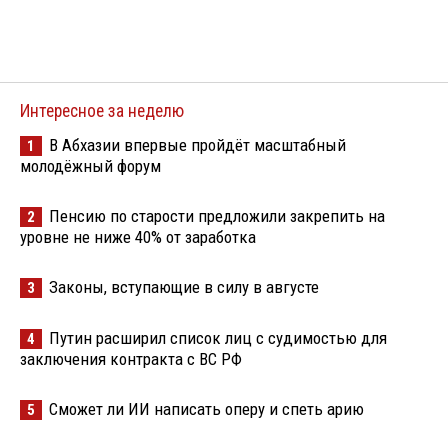
Интересное за неделю
В Абхазии впервые пройдёт масштабный
1
молодёжный форум
Пенсию по старости предложили закрепить на
2
уровне не ниже 40% от заработка
Законы, вступающие в силу в августе
3
Путин расширил список лиц с судимостью для
4
заключения контракта с ВС РФ
Сможет ли ИИ написать оперу и спеть арию
5