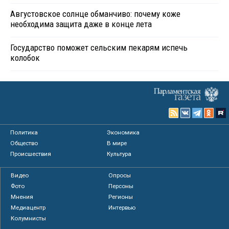
Августовское солнце обманчиво: почему коже
необходима защита даже в конце лета
Государство поможет сельским пекарям испечь
колобок
Политика
Экономика
Общество
В мире
Происшествия
Культура
Видео
Опросы
Фото
Персоны
Мнения
Регионы
Медиацентр
Интервью
Колумнисты