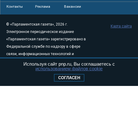
Контакты
Реклама
Вакансии
© «Парламентская газета», 2026 г.
Карта сайта
Электронное периодическое издание
«Парламентская газета» зарегистрировано в
Федеральной службе по надзору в сфере
связи, информационных технологий и
массовых коммуникаций (Роскомнадзор) 05
Используя сайт pnp.ru, Вы соглашаетесь с
использованием файлов cookie
августа 2011 года. 18+
Свидетельство о регистрации Эл № ФС77-
СОГЛАСЕН
46097
Учредитель — АНО «Парламентская газета»
Исполняющий обязанности главного
редактора — Абдуллаев М.Р.
Тел.: +7 (495) 637–69–79 E-mail:
pg@pnp.ru
«Парламентская газета» - официальное еженедельное издание
Федерального Собрания РФ. Издается с 1997 года. Учредители
газеты - Государственная Дума и Совет Федерации РФ. Официальный