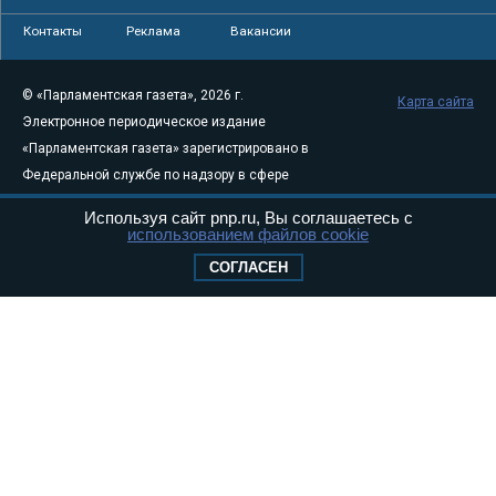
Контакты
Реклама
Вакансии
© «Парламентская газета», 2026 г.
Карта сайта
Электронное периодическое издание
«Парламентская газета» зарегистрировано в
Федеральной службе по надзору в сфере
связи, информационных технологий и
Используя сайт pnp.ru, Вы соглашаетесь с
массовых коммуникаций (Роскомнадзор) 05
использованием файлов cookie
августа 2011 года. 18+
СОГЛАСЕН
Свидетельство о регистрации Эл № ФС77-
46097
Учредитель — АНО «Парламентская газета»
Исполняющий обязанности главного
редактора — Абдуллаев М.Р.
Тел.: +7 (495) 637–69–79 E-mail:
pg@pnp.ru
«Парламентская газета» - официальное еженедельное издание
Федерального Собрания РФ. Издается с 1997 года. Учредители
газеты - Государственная Дума и Совет Федерации РФ. Официальный