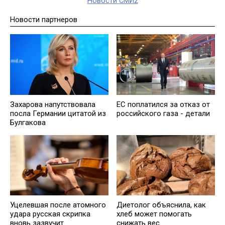
Новости СМИ2
Новости партнеров
Захарова напутствовала
EC поплатился за отказ от
посла Германии цитатой из
российского газа - детали
Булгакова
Уцелевшая после атомного
Диетолог объяснила, как
удара русская скрипка
хлеб может помогать
вновь зазвучит
снижать вес