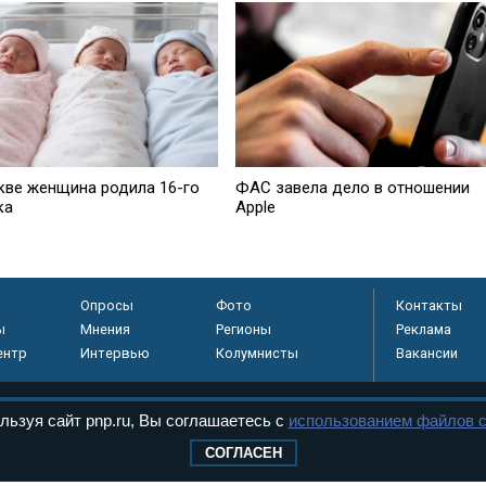
кве женщина родила 16-го
ФАС завела дело в отношении
ка
Apple
Опросы
Фото
Контакты
ы
Мнения
Регионы
Реклама
ентр
Интервью
Колумнисты
Вакансии
льзуя сайт pnp.ru, Вы соглашаетесь с
использованием файлов c
регистрировано в
СОГЛАСЕН
 технологий и