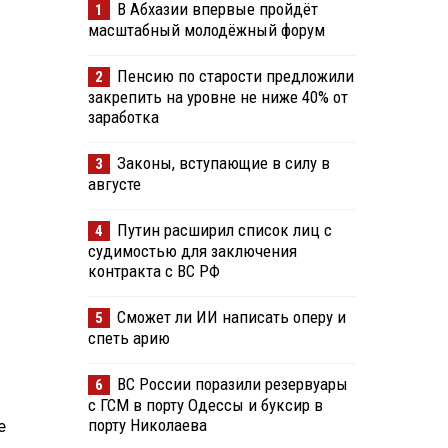
В Абхазии впервые пройдёт
1
масштабный молодёжный форум
Пенсию по старости предложили
2
закрепить на уровне не ниже 40% от
заработка
Законы, вступающие в силу в
3
августе
Путин расширил список лиц с
4
судимостью для заключения
контракта с ВС РФ
Сможет ли ИИ написать оперу и
5
спеть арию
ВС России поразили резервуары
6
с ГСМ в порту Одессы и буксир в
порту Николаева
е