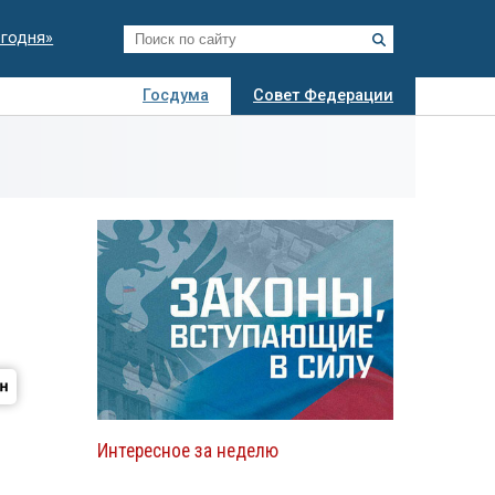
егодня»
Госдума
Совет Федерации
я
Авто
Недвижимость
Технологии
иза
Интересное за неделю