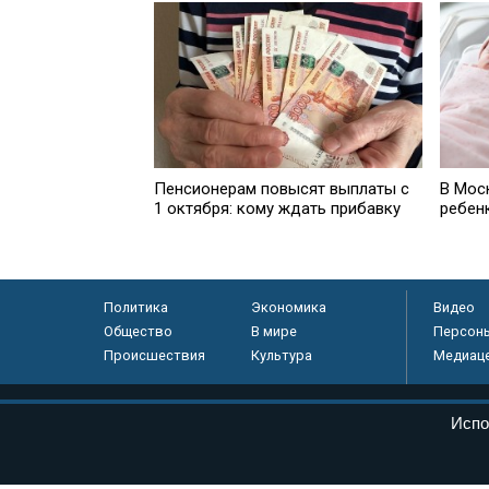
Пенсионерам повысят выплаты с
В Мос
1 октября: кому ждать прибавку
ребен
Политика
Экономика
Видео
Общество
В мире
Персон
Происшествия
Культура
Медиац
© «Парламентская газета», 2026 г.
Испо
Электронное периодическое издание «Парламентская газета» за
Федеральной службе по надзору в сфере связи, информационных