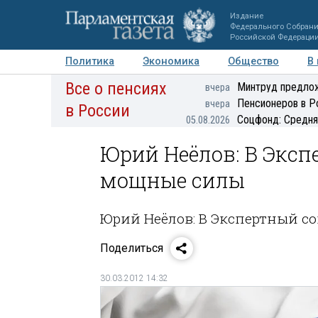
Издание
Федерального Собран
Российской Федераци
Политика
Экономика
Общество
В
Все о пенсиях
Фото
Авторы
Персоны
Мнения
Регионы
Минтруд предлож
вчера
Пенсионеров в Р
вчера
в России
Соцфонд: Средня
05.08.2026
Юрий Неёлов: В Эксп
мощные силы
Юрий Неёлов: В Экспертный с
Поделиться
30.03.2012 14:32