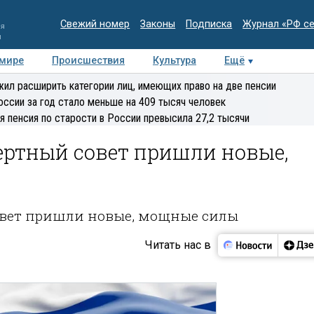
Свежий номер
Законы
Подписка
Журнал «РФ с
ия
и
 мире
Происшествия
Культура
Ещё
Медиацентр
Интервью
Колумнисты
Делова
ил расширить категории лиц, имеющих право на две пенсии
эксперт
оссии за год стало меньше на 409 тысяч человек
я пенсия по старости в России превысила 27,2 тысячи
ертный совет пришли новые,
овет пришли новые, мощные силы
Читать нас в