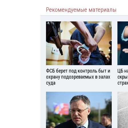
Рекомендуемые материалы
ФСБ берет под контроль быт и
ЦБ н
охрану подозреваемых в залах
скры
суда
стра