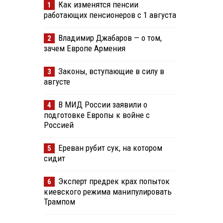
Как изменятся пенсии
1
работающих пенсионеров с 1 августа
Владимир Джабаров — о том,
2
зачем Европе Армения
Законы, вступающие в силу в
3
августе
В МИД России заявили о
4
подготовке Европы к войне с
Россией
Ереван рубит сук, на котором
5
сидит
Эксперт предрек крах попыток
6
киевского режима манипулировать
Трампом