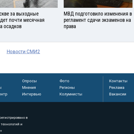
скве за выходные
МВД подготовило изменения в
дет почти месячная
регламент сдачи экзаменов на
а осадков
права
Новости СМИ2
Опросы
Фото
Контакты
ы
Мнения
Регионы
Реклама
ентр
Интервью
Колумнисты
Вакансии
регистрировано в
 технологий и
8+