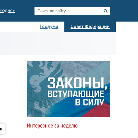
егодня»
Госдума
Совет Федерации
я
Авто
Недвижимость
Технологии
иза
Интересное за неделю