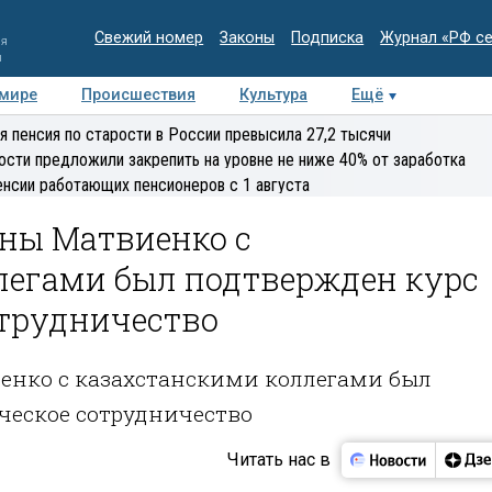
Свежий номер
Законы
Подписка
Журнал «РФ с
ия
и
 мире
Происшествия
Культура
Ещё
Медиацентр
Интервью
Колумнисты
Делова
я пенсия по старости в России превысила 27,2 тысячи
эксперт
ости предложили закрепить на уровне не ниже 40% от заработка
енсии работающих пенсионеров с 1 августа
ины Матвиенко с
легами был подтвержден курс
отрудничество
енко с казахстанскими коллегами был
ческое сотрудничество
Читать нас в