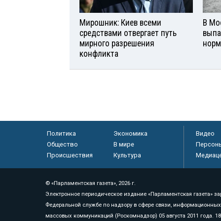
Мирошник: Киев всеми
В Мо
средствами отвергает путь
выпа
мирного разрешения
норм
конфликта
Политика
Экономика
Видео
Общество
В мире
Персон
Происшествия
Культура
Медиац
© «Парламентская газета», 2026 г.
Электронное периодическое издание «Парламентская газета» за
Федеральной службе по надзору в сфере связи, информационных
массовых коммуникаций (Роскомнадзор) 05 августа 2011 года. 1