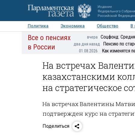
Издание
Федерального Собран
Российской Федераци
Политика
Экономика
Общество
В
Все о пенсиях
Фото
Авторы
Персоны
Мнения
Регионы
Соцфонд: Средня
вчера
Пенсию по стар
два дня назад
в России
Как изменятся п
01.08.2026
На встречах Валент
казахстанскими кол
на стратегическое с
На встречах Валентины Матви
подтвержден курс на стратеги
Поделиться