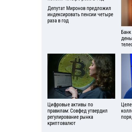
Депутат Миронов предложил
индексировать пенсии четыре
раза в год
Банк
день
теле
Цифровые активы по
Целе
правилам: Совфед утвердил
колл
регулирование рынка
поря
криптовалют