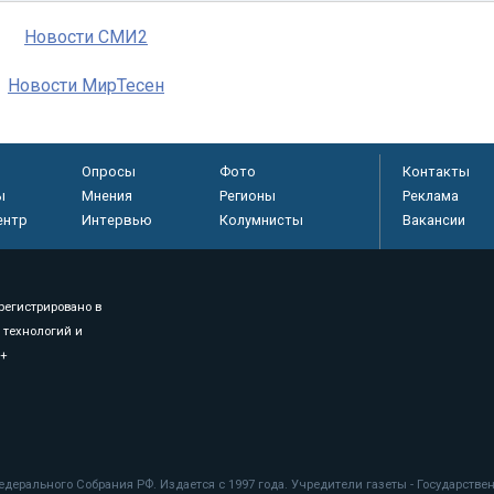
Новости СМИ2
Новости МирТесен
Опросы
Фото
Контакты
ы
Мнения
Регионы
Реклама
ентр
Интервью
Колумнисты
Вакансии
регистрировано в
 технологий и
8+
.
дерального Собрания РФ. Издается с 1997 года. Учредители газеты - Государств