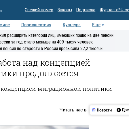
Свежий номер
Законы
Подписка
Журнал «РФ с
ия
и
 мире
Происшествия
Культура
Ещё
Медиацентр
Интервью
Колумнисты
Делова
ил расширить категории лиц, имеющих право на две пенсии
эксперт
оссии за год стало меньше на 409 тысяч человек
я пенсия по старости в России превысила 27,2 тысячи
абота над концепцией
тики продолжается
д концепцией миграционной политики
Читать нас в