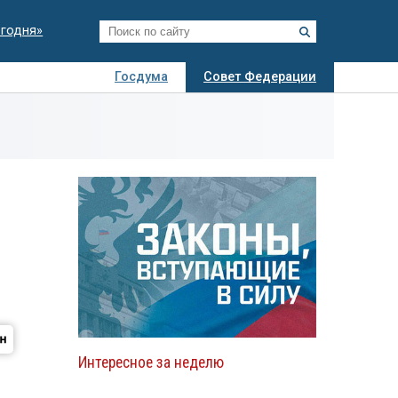
егодня»
Госдума
Совет Федерации
я
Авто
Недвижимость
Технологии
иза
Интересное за неделю