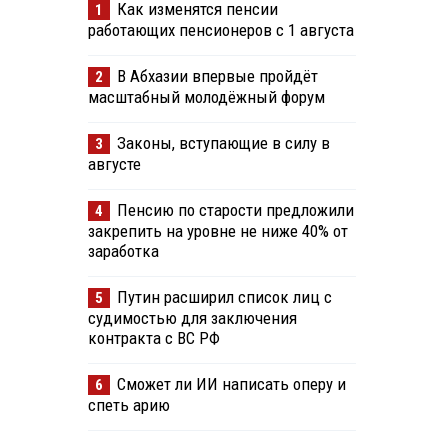
Как изменятся пенсии
1
работающих пенсионеров с 1 августа
В Абхазии впервые пройдёт
2
масштабный молодёжный форум
Законы, вступающие в силу в
3
августе
Пенсию по старости предложили
4
закрепить на уровне не ниже 40% от
заработка
Путин расширил список лиц с
5
судимостью для заключения
контракта с ВС РФ
Сможет ли ИИ написать оперу и
6
спеть арию