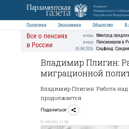
Издание
Федерального Собран
Российской Федераци
Политика
Экономика
Общество
В
Все о пенсиях
Фото
Авторы
Персоны
Мнения
Регионы
Минтруд предлож
вчера
Пенсионеров в Р
вчера
в России
Соцфонд: Средня
05.08.2026
Владимир Плигин: Р
миграционной поли
Владимир Плигин: Работа на
продолжается
Поделиться
21.03.2012 11:39