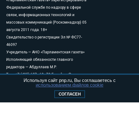
Федеральной службе по надзору в сфере
связи, информационных технологий и
массовых коммуникаций (Роскомнадзор) 05
августа 2011 года. 18+
Свидетельство о регистрации Эл № ФС77-
46097
Учредитель — АНО «Парламентская газета»
Исполняющий обязанности главного
редактора — Абдуллаев М.Р.
Тел.: +7 (495) 637–69–79 E-mail:
pg@pnp.ru
Используя сайт pnp.ru, Вы соглашаетесь с
«Парламентская газета» - официальное еженедельное издание
использованием файлов cookie
Федерального Собрания РФ. Издается с 1997 года. Учредители
СОГЛАСЕН
газеты - Государственная Дума и Совет Федерации РФ. Официальный
публикатор федеральных конституционных законов, федеральных
законов и актов палат Федерального Собрания. «Парламентская
газета» имеет пункты печати и представительства в десяти субъектах
федерации.
Сайт «Парламентской газеты» - это оперативные новости и
достоверная информация о принимаемых в стране законах и
деятельности депутатов и сенаторов. При использовании материалов