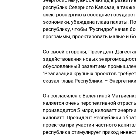
энергосистему, внося вклад в развити
республик Северного Кавказа, а такж
электроэнергию в соседние государст
экономики, убеждена глава палаты. П
республику, чтобы "Русгидро" начал 
программы, проектировать малые и бо
Со своей стороны, Президент Дагест
задействования новых энергомощносте
обусловленный развитием промышленн
"Реализация крупных проектов требует
сказал глава Республики. – Энергетик
Он согласился с Валентиной Матвиенко
является очень перспективной отрасль
производится 5 млрд киловатт энергии
киловатт. Президент Республики обрат
проектов при участии частного капита
республика стимулирует приход инвес