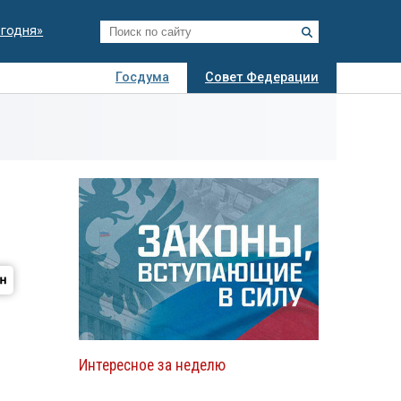
егодня»
Госдума
Совет Федерации
я
Авто
Недвижимость
Технологии
иза
Интересное за неделю