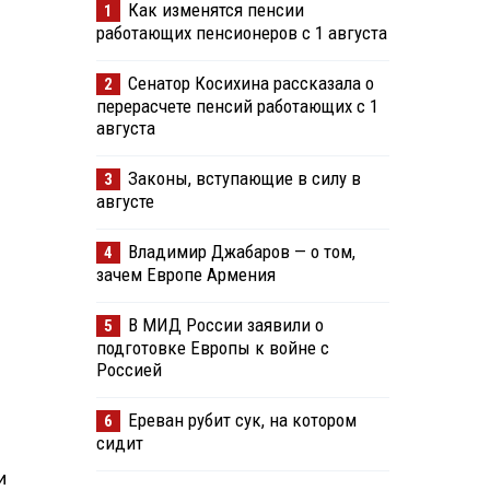
Как изменятся пенсии
1
работающих пенсионеров с 1 августа
Сенатор Косихина рассказала о
2
перерасчете пенсий работающих с 1
августа
Законы, вступающие в силу в
3
августе
Владимир Джабаров — о том,
4
зачем Европе Армения
В МИД России заявили о
5
подготовке Европы к войне с
Россией
Ереван рубит сук, на котором
6
сидит
и