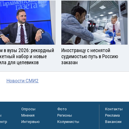
м в вузы 2026: рекордный
Иностранцу с неснятой
етный набор и новые
судимостью путь в Россию
ила для целевиков
заказан
Новости СМИ2
Опросы
Фото
Контакты
ы
Мнения
Регионы
Реклама
ентр
Интервью
Колумнисты
Вакансии