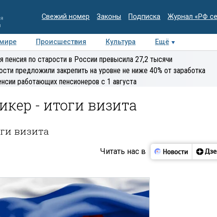
Свежий номер
Законы
Подписка
Журнал «РФ с
ия
и
 мире
Происшествия
Культура
Ещё
Медиацентр
Интервью
Колумнисты
Делова
я пенсия по старости в России превысила 27,2 тысячи
эксперт
ости предложили закрепить на уровне не ниже 40% от заработка
енсии работающих пенсионеров с 1 августа
пикер - итоги визита
оги визита
Читать нас в