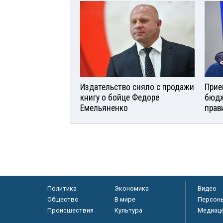
Издательство сняло с продажи
Прие
книгу о бойце Федоре
бюдж
Емельяненко
прав
Политика
Экономика
Видео
Общество
В мире
Персон
Происшествия
Культура
Медиац