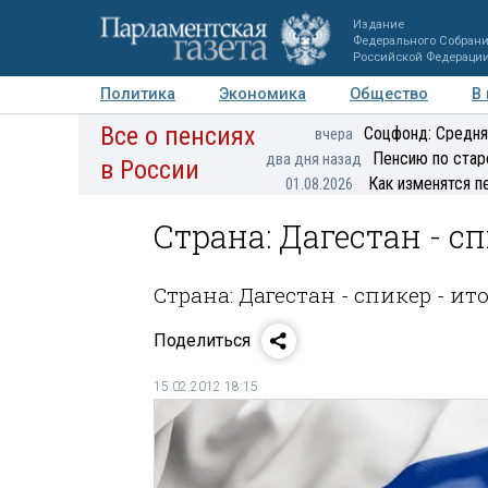
Издание
Федерального Собран
Российской Федераци
Политика
Экономика
Общество
В
Все о пенсиях
Фото
Авторы
Персоны
Мнения
Регионы
Соцфонд: Средня
вчера
Пенсию по стар
два дня назад
в России
Как изменятся п
01.08.2026
Страна: Дагестан - с
Страна: Дагестан - спикер - ит
Поделиться
15.02.2012 18:15