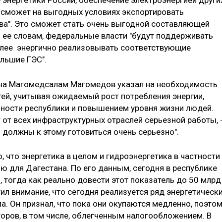
е энергетики России, обеспечение электроэнергией други
е сможет на выгодных условиях экспортировать
ва". Это сможет стать очень выгодной составляющей
о ее словам, федеральные власти "будут поддерживать
более энергично реализовывать соответствующие
льшие ГЭС".
ана Магомедсалам Магомедов указал на необходимость
й, учитывая ожидаемый рост потребления энергии,
ости республики и повышением уровня жизни людей.
 от всех инфраструктурных отраслей серьезной работы, 
и должны к этому готовиться очень серьезно".
, что энергетика в целом и гидроэнергетика в частности
ю для Дагестана. По его данным, сегодня в республике
, тогда как реально довести этот показатель до 50 млрд
ил внимание, что сегодня реализуется ряд энергетическ
ла. Он признал, что пока они окупаются медленно, поэто
торов, в том числе, облегченным налогообложением. В