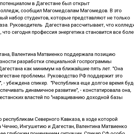
 потенциалом в Дагестане был открыт
колледж, сообщил Магомедсалам Магомедов. В это
вый набор студентов, которые представляют не только
каза. Руководитель Дагестана рассчитывает, что коллед
, что сегодня профессия энергетика становится все боле
тана, Валентина Матвиенко поддержала позицию
азности разработки специальной госпрограммы
агестана как минимум на ближайшие пять лет. "Она
агестане проблемы. Руководство РФ поддержит это
, - убеждена спикер. "Республика еще долгое время буд
печивать динамичное развитие", - констатировала она,
естанских властей по "наращиванию доходной базы
о республикам Северного Кавказа, в ходе которой
 Чечню, Ингушетию и Дагестан, Валентина Матвиенко
лее глубоким пониманием ситуации. Спикер СФ особо