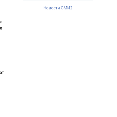
Новости СМИ2
ж
е
ет