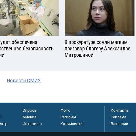
будет обеспечена
В прокуратуре сочли мягким
рственная безопасность
приговор блогеру Александре
ии
Митрошиной
Новости СМИ2
Опросы
Фото
Контакты
ы
Мнения
Регионы
Реклама
ентр
Интервью
Колумнисты
Вакансии