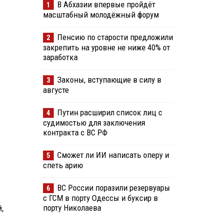
В Абхазии впервые пройдёт
1
масштабный молодёжный форум
Пенсию по старости предложили
2
закрепить на уровне не ниже 40% от
заработка
Законы, вступающие в силу в
3
августе
Путин расширил список лиц с
4
судимостью для заключения
контракта с ВС РФ
Сможет ли ИИ написать оперу и
5
спеть арию
ВС России поразили резервуары
6
с ГСМ в порту Одессы и буксир в
порту Николаева
,