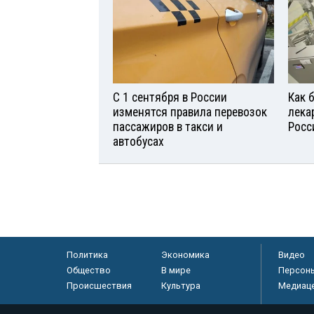
С 1 сентября в России
Как 
изменятся правила перевозок
лека
пассажиров в такси и
Росс
автобусах
Политика
Экономика
Видео
Общество
В мире
Персон
Происшествия
Культура
Медиац