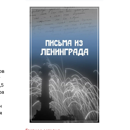
ов
у
,5
ра
н
я