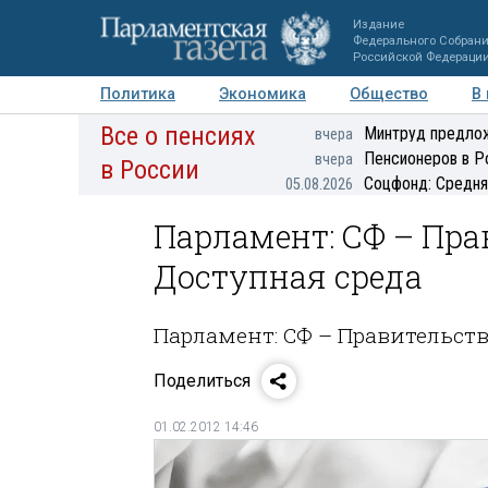
Издание
Федерального Собран
Российской Федераци
Политика
Экономика
Общество
В
Все о пенсиях
Фото
Авторы
Персоны
Мнения
Регионы
Минтруд предлож
вчера
Пенсионеров в Р
вчера
в России
Соцфонд: Средня
05.08.2026
Парламент: СФ – Пра
Доступная среда
Парламент: СФ – Правительст
Поделиться
01.02.2012 14:46