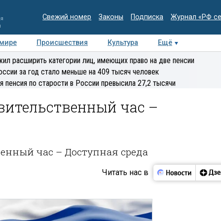
Свежий номер
Законы
Подписка
Журнал «РФ с
ия
и
 мире
Происшествия
Культура
Ещё
Медиацентр
Интервью
Колумнисты
Делова
ил расширить категории лиц, имеющих право на две пенсии
эксперт
оссии за год стало меньше на 409 тысяч человек
я пенсия по старости в России превысила 27,2 тысячи
вительственный час –
венный час – Доступная среда
Читать нас в