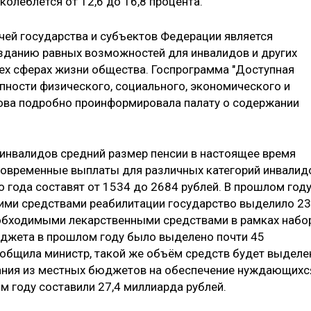
 колеблется от 12,6 до 16,8 процента.
чей государства и субъектов Федерации является
зданию равных возможностей для инвалидов и других
ех сферах жизни общества. Госпрограмма "Доступная
упности физического, социального, экономического и
кова подробно проинформировала палату о содержании
инвалидов средний размер пенсии в настоящее время
иновременные выплаты для различных категорий инвалид
о года составят от 1534 до 2684 рублей. В прошлом год
ими средствами реабилитации государство выделило 23
еобходимыми лекарственными средствами в рамках набо
юджета в прошлом году было выделено почти 45
ообщила министр, такой же объём средств будет выделе
ования из местных бюджетов на обеспечение нуждающихс
 году составили 27,4 миллиарда рублей.