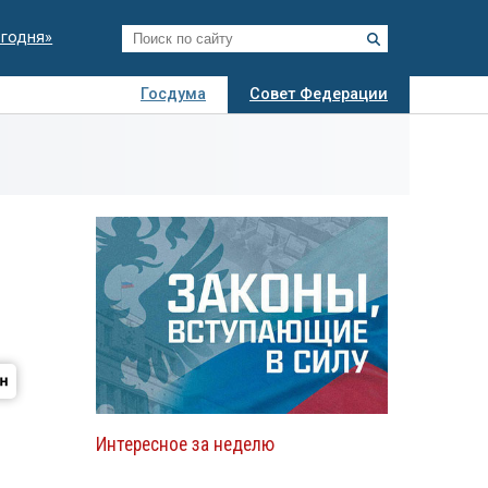
егодня»
Госдума
Совет Федерации
я
Авто
Недвижимость
Технологии
иза
Интересное за неделю