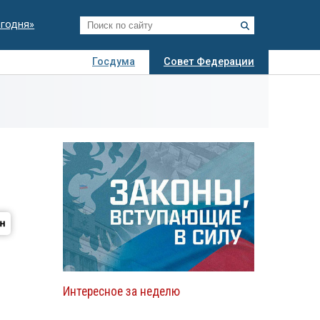
егодня»
Госдума
Совет Федерации
я
Авто
Недвижимость
Технологии
иза
Интересное за неделю