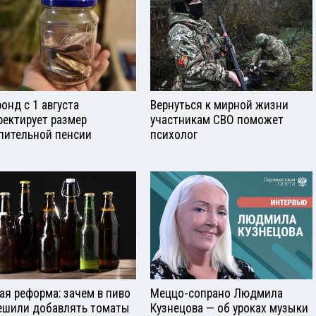
онд с 1 августа
Вернуться к мирной жизни
ректирует размер
участникам СВО поможет
пительной пенсии
психолог
ая реформа: зачем в пиво
Меццо-сопрано Людмила
ешили добавлять томаты
Кузнецова — об уроках музыки