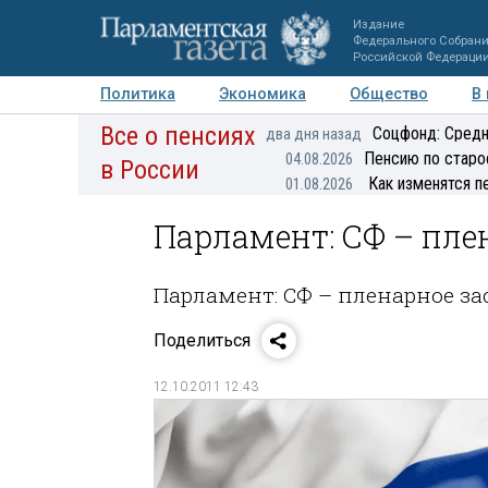
Издание
Федерального Собран
Российской Федераци
Политика
Экономика
Общество
В
Все о пенсиях
Фото
Авторы
Персоны
Мнения
Регионы
Соцфонд: Средн
два дня назад
Пенсию по старо
04.08.2026
в России
Как изменятся п
01.08.2026
Парламент: СФ – пле
Парламент: СФ – пленарное за
Поделиться
12.10.2011 12:43