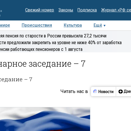
Свежий номер
Законы
Подписка
Журнал «РФ с
ия
и
 мире
Происшествия
Культура
Ещё
Медиацентр
Интервью
Колумнисты
Делова
яя пенсия по старости в России превысила 27,2 тысячи
эксперт
сти предложили закрепить на уровне не ниже 40% от заработка
енсии работающих пенсионеров с 1 августа
нарное заседание – 7
седание – 7
Читать нас в