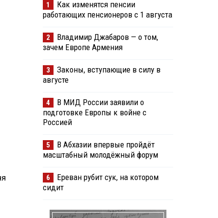
Как изменятся пенсии
1
работающих пенсионеров с 1 августа
Владимир Джабаров — о том,
2
зачем Европе Армения
Законы, вступающие в силу в
3
августе
В МИД России заявили о
4
подготовке Европы к войне с
Россией
В Абхазии впервые пройдёт
5
масштабный молодёжный форум
Ереван рубит сук, на котором
ня
6
сидит