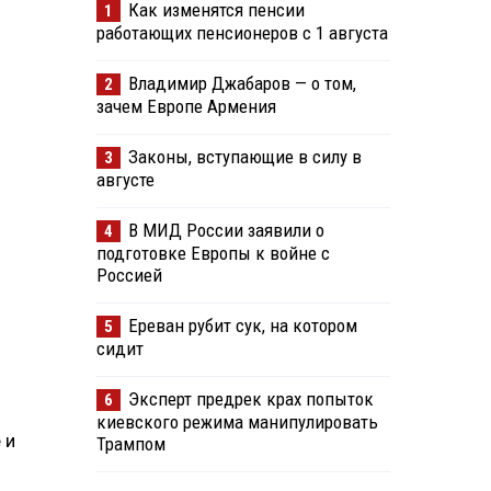
Как изменятся пенсии
1
работающих пенсионеров с 1 августа
Владимир Джабаров — о том,
2
зачем Европе Армения
Законы, вступающие в силу в
3
августе
В МИД России заявили о
4
подготовке Европы к войне с
Россией
Ереван рубит сук, на котором
5
сидит
Эксперт предрек крах попыток
6
киевского режима манипулировать
 и
Трампом