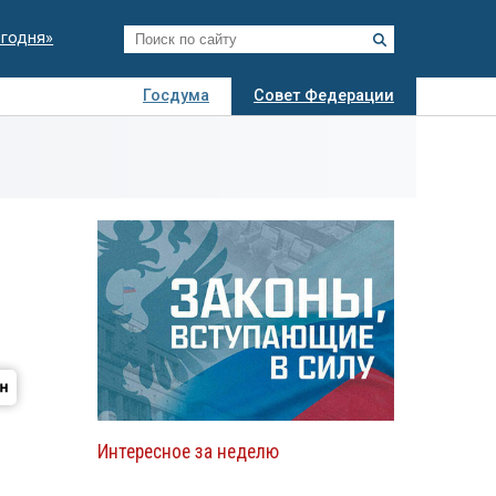
егодня»
Госдума
Совет Федерации
я
Авто
Недвижимость
Технологии
иза
Интересное за неделю