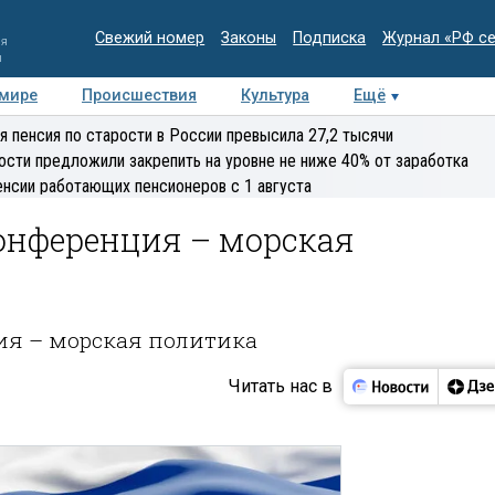
Свежий номер
Законы
Подписка
Журнал «РФ с
ия
и
 мире
Происшествия
Культура
Ещё
Медиацентр
Интервью
Колумнисты
Делова
я пенсия по старости в России превысила 27,2 тысячи
эксперт
ости предложили закрепить на уровне не ниже 40% от заработка
енсии работающих пенсионеров с 1 августа
онференция – морская
ия – морская политика
Читать нас в