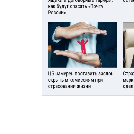
ящики и договорные тарифы:
оста
как будут спасать «Почту
России»
ЦБ намерен поставить заслон
Стра
скрытым комиссиям при
марк
страховании жизни
сдел