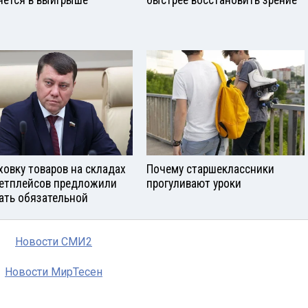
нется в выигрыше
быстрее восстановить зрение
ховку товаров на складах
Почему старшеклассники
етплейсов предложили
прогуливают уроки
ать обязательной
Новости СМИ2
Новости МирТесен