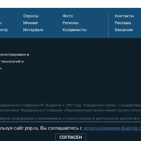
Опросы
Фото
Контакты
ы
Мнения
Регионы
Реклама
ентр
Интервью
Колумнисты
Вакансии
регистрировано в
 технологий и
8+
.
дерального Собрания РФ. Издается с 1997 года. Учредители газеты - Государств
ктов палат Федерального Собрания. «Парламентская газета» имеет пункты печати
оверная информация о принимаемых в стране законах и деятельности депутатов и
льзуя сайт pnp.ru, Вы соглашаетесь с
использованием файлов c
ехнологии
СОГЛАСЕН