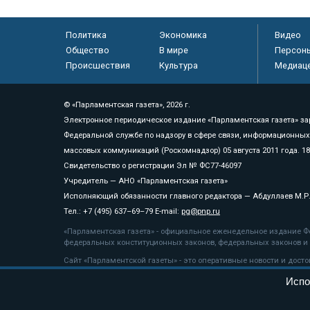
Политика
Экономика
Видео
Общество
В мире
Персон
Происшествия
Культура
Медиац
© «Парламентская газета», 2026 г.
Электронное периодическое издание «Парламентская газета» за
Федеральной службе по надзору в сфере связи, информационных
массовых коммуникаций (Роскомнадзор) 05 августа 2011 года. 1
Свидетельство о регистрации Эл № ФС77-46097
Учредитель — АНО «Парламентская газета»
Исполняющий обязанности главного редактора — Абдуллаев М.Р
Тел.: +7 (495) 637–69–79 E-mail:
pg@pnp.ru
«Парламентская газета» - официальное еженедельное издание Фе
федеральных конституционных законов, федеральных законов и а
Сайт «Парламентской газеты» - это оперативные новости и дост
«Парламентской газеты» активная ссылка на pnp.ru обязательна.
Испо
На информационном ресурсе применяются
рекомендательные т
Положение о защите персональных данных