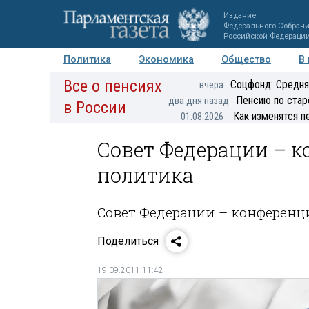
Издание
Федерального Собран
Российской Федераци
Политика
Экономика
Общество
В
Все о пенсиях
Фото
Авторы
Персоны
Мнения
Регионы
Соцфонд: Средня
вчера
Пенсию по стар
два дня назад
в России
Как изменятся п
01.08.2026
Совет Федерации – к
политика
Совет Федерации – конференц
Поделиться
19.09.2011 11:42