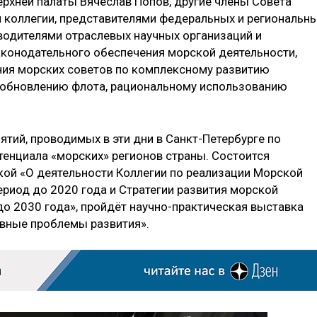
рхней палаты Вячеслав Попов, другие члены Совета
 коллегии, представителями федеральных и региональн
оводителями отраслевых научных организаций и
конодательного обеспечения морской деятельности,
ия морских советов по комплексному развитию
 обновлению флота, рациональному использованию
тий, проводимых в эти дни в Санкт-Петербурге по
тенциала «морских» регионов страны. Состоится
кой «О деятельности Коллегии по реализации Морской
риод до 2020 года и Стратегии развития морской
о 2030 года», пройдёт научно-практическая выставка
овные проблемы развития».