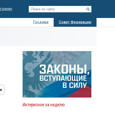
егодня»
Госдума
Совет Федерации
я
Авто
Недвижимость
Технологии
иза
Интересное за неделю