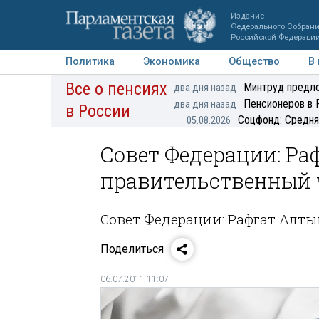
Издание
Федерального Собран
Российской Федераци
Политика
Экономика
Общество
В
Все о пенсиях
Фото
Авторы
Персоны
Мнения
Регионы
Минтруд предло
два дня назад
Пенсионеров в 
два дня назад
в России
Соцфонд: Средня
05.08.2026
Совет Федерации: Ра
правительственный 
Совет Федерации: Рафгат Алт
Поделиться
06.07.2011 11:07