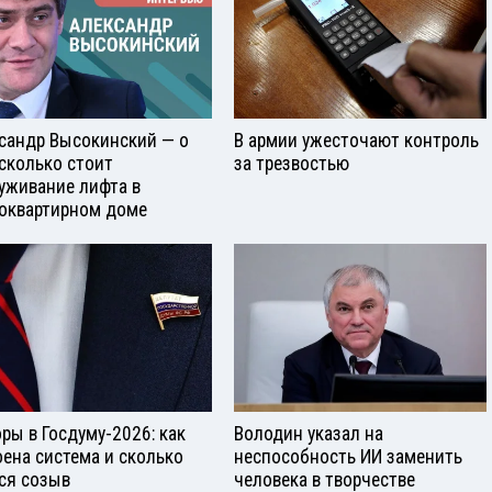
сандр Высокинский — о
В армии ужесточают контроль
 сколько стоит
за трезвостью
уживание лифта в
оквартирном доме
ры в Госдуму-2026: как
Володин указал на
оена система и сколько
неспособность ИИ заменить
ся созыв
человека в творчестве