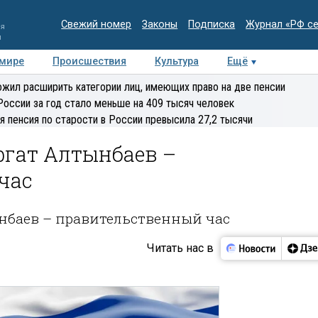
Свежий номер
Законы
Подписка
Журнал «РФ с
ия
и
 мире
Происшествия
Культура
Ещё
Медиацентр
Интервью
Колумнисты
Делова
жил расширить категории лиц, имеющих право на две пенсии
эксперт
России за год стало меньше на 409 тысяч человек
я пенсия по старости в России превысила 27,2 тысячи
фгат Алтынбаев –
час
ынбаев – правительственный час
Читать нас в