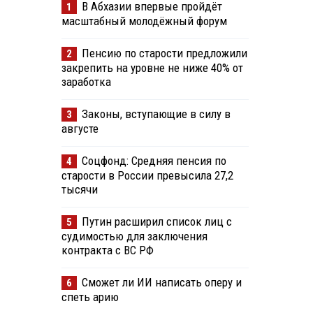
В Абхазии впервые пройдёт
1
масштабный молодёжный форум
Пенсию по старости предложили
2
закрепить на уровне не ниже 40% от
заработка
Законы, вступающие в силу в
3
августе
Соцфонд: Средняя пенсия по
4
старости в России превысила 27,2
тысячи
Путин расширил список лиц с
5
судимостью для заключения
контракта с ВС РФ
Сможет ли ИИ написать оперу и
6
спеть арию