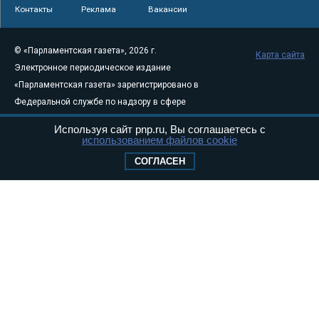
Контакты
Реклама
Вакансии
© «Парламентская газета», 2026 г.
Карта сайта
Электронное периодическое издание
«Парламентская газета» зарегистрировано в
Федеральной службе по надзору в сфере
связи, информационных технологий и
Используя сайт pnp.ru, Вы соглашаетесь с
массовых коммуникаций (Роскомнадзор) 05
использованием файлов cookie
августа 2011 года. 18+
СОГЛАСЕН
Свидетельство о регистрации Эл № ФС77-
46097
Учредитель — АНО «Парламентская газета»
Исполняющий обязанности главного
редактора — Абдуллаев М.Р.
Тел.: +7 (495) 637–69–79 E-mail:
pg@pnp.ru
«Парламентская газета» - официальное еженедельное издание
Федерального Собрания РФ. Издается с 1997 года. Учредители
газеты - Государственная Дума и Совет Федерации РФ. Официальный
публикатор федеральных конституционных законов, федеральных