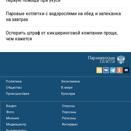
первую помощь при укусе
Паровые котлетки с водорослями на обед и запеканка
на завтрак
Оспорить штраф от кикшеринговой компании проще,
чем кажется
Политика
Экономика
Общество
В мире
Происшествия
Культура
Видео
Опросы
Фото
Персоны
Мнения
Регионы
Медиацентр
Интервью
Колумнисты