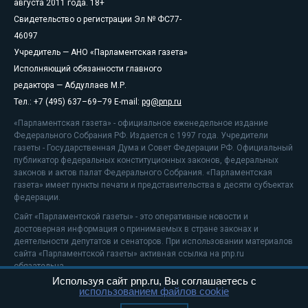
августа 2011 года. 18+
Свидетельство о регистрации Эл № ФС77-
46097
Учредитель — АНО «Парламентская газета»
Исполняющий обязанности главного
редактора — Абдуллаев М.Р.
Тел.: +7 (495) 637–69–79 E-mail:
pg@pnp.ru
«Парламентская газета» - официальное еженедельное издание
Федерального Собрания РФ. Издается с 1997 года. Учредители
газеты - Государственная Дума и Совет Федерации РФ. Официальный
публикатор федеральных конституционных законов, федеральных
законов и актов палат Федерального Собрания. «Парламентская
газета» имеет пункты печати и представительства в десяти субъектах
федерации.
Сайт «Парламентской газеты» - это оперативные новости и
достоверная информация о принимаемых в стране законах и
деятельности депутатов и сенаторов. При использовании материалов
сайта «Парламентской газеты» активная ссылка на pnp.ru
обязательна.
Используя сайт pnp.ru, Вы соглашаетесь с
На информационном ресурсе применяются
рекомендательные
использованием файлов cookie
технологии