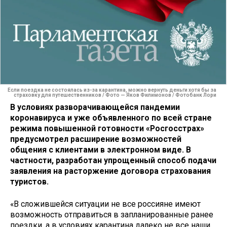
Если поездка не состоялась из-за карантина, можно вернуть деньги хотя бы за
страховку для путешественников / Фото — Яков Филимонов / Фотобанк Лори
В условиях разворачивающейся пандемии
коронавируса и уже объявленного по всей стране
режима повышенной готовности «Росгосстрах»
предусмотрел расширение возможностей
общения с клиентами в электронном виде. В
частности, разработан упрощенный способ подачи
заявления на расторжение договора страхования
туристов.
«В сложившейся ситуации не все россияне имеют
возможность отправиться в запланированные ранее
поездки, а в условиях карантина далеко не все наши