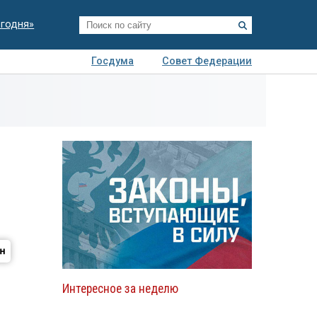
егодня»
Госдума
Совет Федерации
я
Авто
Недвижимость
Технологии
иза
Интересное за неделю