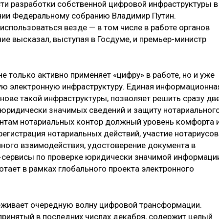
ти разработки собственной цифровой инфраструктуры в
ании Федеральному собранию Владимир Путин.
пользоваться везде — в том числе в работе органов
ние высказал, выступая в Госдуме, и премьер-министр
е только активно применяет «цифру» в работе, но и уже
ю электронную инфраструктуру. Единая информационна
снове такой инфраструктуры, позволяет решить сразу дв
 юридически значимых сведений и защиту нотариальног
ентам нотариальных контор должный уровень комфорта 
егистрация нотариальных действий, участие нотариусов
ного взаимодействия, удостоверение документа в
-сервисы по проверке юридически значимой информаци
отает в рамках глобального проекта электронного
реживает очередную волну цифровой трансформации.
ринятый в последних числах декабря, содержит целый