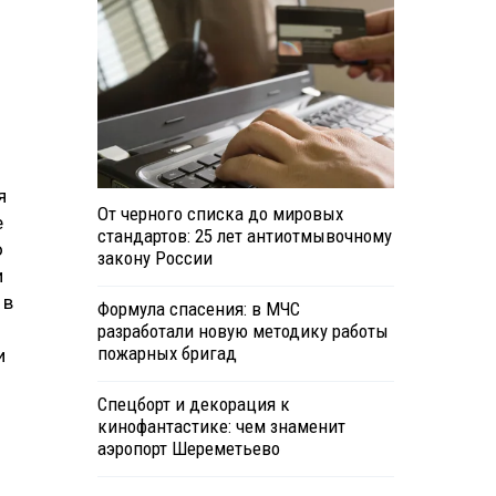
я
От черного списка до мировых
е
стандартов: 25 лет антиотмывочному
о
закону России
и
 в
Формула спасения: в МЧС
разработали новую методику работы
пожарных бригад
и
Спецборт и декорация к
кинофантастике: чем знаменит
аэропорт Шереметьево