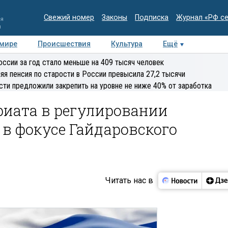
Свежий номер
Законы
Подписка
Журнал «РФ с
ия
и
 мире
Происшествия
Культура
Ещё
Медиацентр
Интервью
Колумнисты
Делова
оссии за год стало меньше на 409 тысяч человек
эксперт
яя пенсия по старости в России превысила 27,2 тысячи
сти предложили закрепить на уровне не ниже 40% от заработка
риата в регулировании
 в фокусе Гайдаровского
Читать нас в