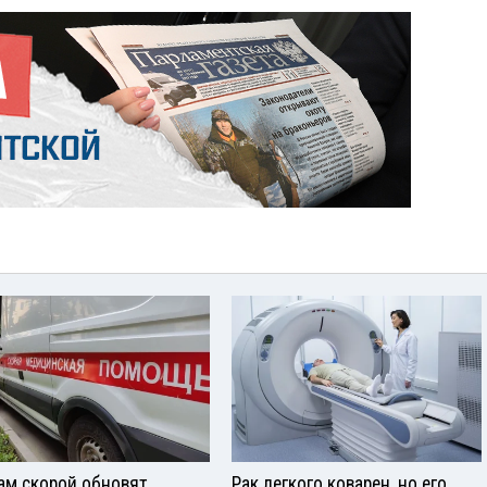
ам скорой обновят
Рак легкого коварен, но его