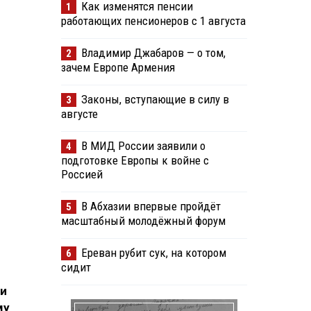
Как изменятся пенсии
1
работающих пенсионеров с 1 августа
Владимир Джабаров — о том,
2
зачем Европе Армения
Законы, вступающие в силу в
3
августе
В МИД России заявили о
4
подготовке Европы к войне с
Россией
В Абхазии впервые пройдёт
5
масштабный молодёжный форум
Ереван рубит сук, на котором
6
сидит
ти
му