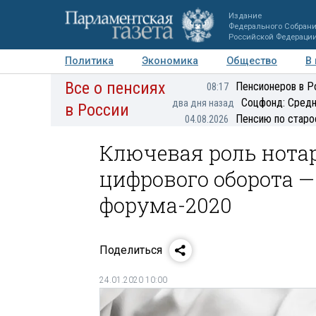
Издание
Федерального Собран
Российской Федераци
Политика
Экономика
Общество
В
Все о пенсиях
Фото
Авторы
Персоны
Мнения
Регионы
Пенсионеров в Р
08:17
Соцфонд: Средн
два дня назад
в России
Пенсию по старо
04.08.2026
Ключевая роль нота
цифрового оборота —
форума-2020
Поделиться
24.01.2020 10:00