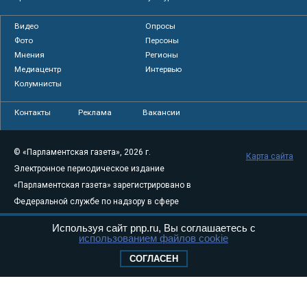
Видео
Опросы
Фото
Персоны
Мнения
Регионы
Медиацентр
Интервью
Колумнисты
Контакты
Реклама
Вакансии
© «Парламентская газета», 2026 г.
Карта сайта
Электронное периодическое издание
«Парламентская газета» зарегистрировано в
Федеральной службе по надзору в сфере
связи, информационных технологий и
Используя сайт pnp.ru, Вы соглашаетесь с
массовых коммуникаций (Роскомнадзор) 05
использованием файлов cookie
августа 2011 года. 18+
СОГЛАСЕН
Свидетельство о регистрации Эл № ФС77-
46097
Учредитель — АНО «Парламентская газета»