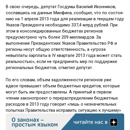
В свою очередь, депутат Госдумы Ва­силий Иконников,
сославшись на дан­ные Минфина, сообщил, что по состоя­
нию на 1 апреля 2013 года для реализа­ции в текущем году
Указов Президента необходимо 337,4 млрд рублей. При
этом в консолидированных бюджетах регио­нов
предусмотрено чуть более 209 мил­лиардов. За
выполнение Президентских Указов Правительство РФ и
регионы несут общую ответственность, а «угроза
невыплаты зарплаты в IV квартале 2013 года может стать
реальностью», если не предпринять мер по поддержке
регио­нальных бюджетов, отметил депутат.
По его словам, объем задолжен­ности регионов уже
вдвое превышает объем бюджетных кредитов, которые
могут быть им предоставлены. А при­нятый в первом
чтении законопроект о перераспределении бюджетных
рас­ходов в 2013 году говорит «лишь о не­значительных
попытках Правитель­ства исправить ситуацию к лучшему»