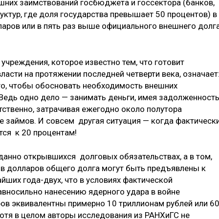
шних заимствований госбюджета и госсектора (банков,
уктур, где доля государства превышает 50 процентов) в
аров или в пять раз выше официального внешнего долг
 учреждения, которое известно тем, что готовит
асти на протяжении последней четверти века, означает
го, чтобы обосновать необходимость внешних
 Ведь одно дело — занимать деньги, имея задолженност
етственно, затрачивая ежегодно около полутора
 займов. И совсем другая ситуация — когда фактическ
тся к 20 процентам!
данно открывшихся долговых обязательствах, а в том,
в долларов общего долга могут быть предъявлены к
йших года-двух, что в условиях фактической
вносильно нанесению ядерного удара в войне
ов эквивалентны примерно 10 триллионам рублей или 6
отя в целом авторы исследования из РАНХиГС не