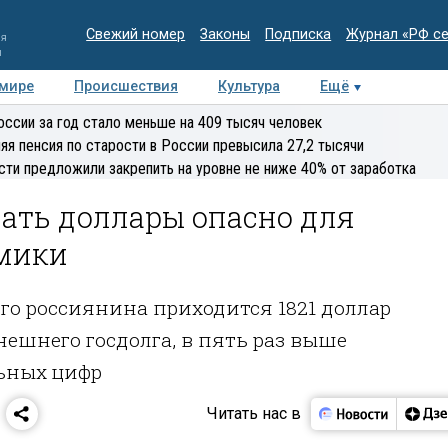
Свежий номер
Законы
Подписка
Журнал «РФ с
ия
и
 мире
Происшествия
Культура
Ещё
Медиацентр
Интервью
Колумнисты
Делова
оссии за год стало меньше на 409 тысяч человек
эксперт
яя пенсия по старости в России превысила 27,2 тысячи
сти предложили закрепить на уровне не ниже 40% от заработка
ать доллары опасно для
мики
го россиянина приходится 1821 доллар
нешнего госдолга, в пять раз выше
ьных цифр
Читать нас в