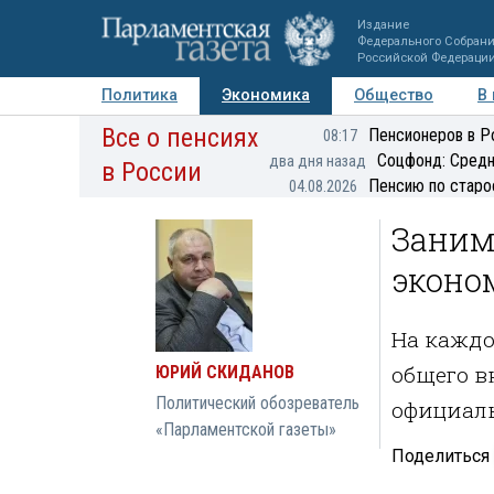
Издание
Федерального Собран
Российской Федераци
Политика
Экономика
Общество
В
Все о пенсиях
Фото
Авторы
Персоны
Мнения
Регионы
Пенсионеров в Р
08:17
Соцфонд: Средн
два дня назад
в России
Пенсию по старо
04.08.2026
Заним
эконо
На каждо
общего в
ЮРИЙ СКИДАНОВ
Политический обозреватель
официал
«Парламентской газеты»
Поделиться