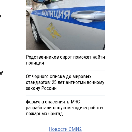
а
:
Родственников сирот поможет найти
ь
полиция
ий
От черного списка до мировых
стандартов: 25 лет антиотмывочному
закону России
Формула спасения: в МЧС
разработали новую методику работы
пожарных бригад
0
Новости СМИ2