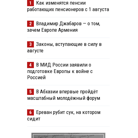
Как изменятся пенсии
1
работающих пенсионеров с 1 августа
Владимир Джабаров — о том,
2
зачем Европе Армения
Законы, вступающие в силу в
3
августе
В МИД России заявили о
4
подготовке Европы к войне с
Россией
В Абхазии впервые пройдёт
5
масштабный молодёжный форум
Ереван рубит сук, на котором
6
сидит