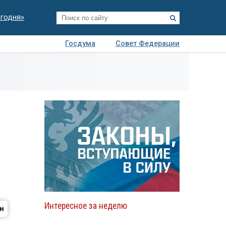
егодня»
Госдума
Совет Федерации
я
Авто
Недвижимость
Технологии
иза
Интересное за неделю