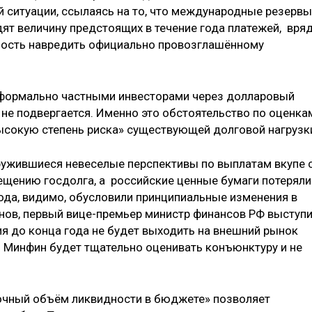
 ситуации, ссылаясь на то, что международные резервы
дят величину предстоящих в течение года платежей, вря
ность навредить официально провозглашённому
 формально частными инвесторами через долларовый
не подвергается. Именно это обстоятельство по оценка
ысокую степень риска» существующей долговой нагрузк
аружившиеся невеселые перспективы по выплатам вкупе 
ещению госдолга, а российские ценные бумаги потеряли
года, видимо, обусловили принципиальные изменения в
нов, первый вице-премьер министр финансов РФ выступ
ия до конца года не будет выходить на внешний рынок
 Минфин будет тщательно оценивать конъюнктуру и не
точный объём ликвидности в бюджете» позволяет