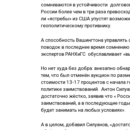
сомневаются в устойчивости долговой
России более чем в три раза превосхо
ли «ястребы» из США упустят возмож
геополитическому противнику.
А способность Вашингтона управлять
поводок в последнее время сомнению 
экспертов РАНХиГС обуславливает «в
Но нет худа без добра: внезапно обн
тем, что был отменён аукцион по разм
стоимости 13-17 процентов с начала 
политике заимствований. Антон Силуа
достаточно жёстко, заявив что « Росс
заимствований, а в последующие годы
будет занимать на любых условиях».
А в целом, добавил Силуанов, «доста