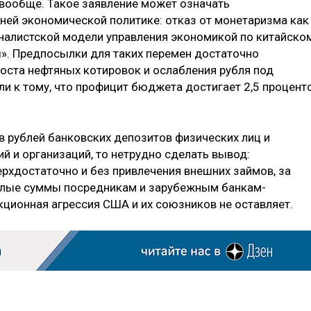
вообще. Такое заявление может означать
ней экономической политике: отказ от монетаризма как
рналистской модели управления экономикой по китайско
ы». Предпосылки для таких перемен достаточно
роста нефтяных котировок и ослабления рубля под
ли к тому, что профицит бюджета достигает 2,5 процент
в рублей банковских депозитов физических лиц и
ий и организаций, то нетрудно сделать вывод:
ерхдостаточно и без привлечения внешних займов, за
малые суммы посредникам и зарубежным банкам-
кционная агрессия США и их союзников не оставляет.