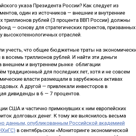
йского указа Президента России? Как следует из
ентов, один из источников — внешние и внутренние
ёх триллионов рублей (3 процента ВВП России) должны
онд — основу для стратегических проектов, призванных
зу высокотехнологичных отраслей.
сли учесть, что общие бюджетные траты на экономическ
в восемь триллионов рублей. И найти эти деньги
на внешнем и внутреннем рынке облигации
ём традиционный для последних лет, хотя и не совсем
номические власти размещали в зарубежных активах
одовых. А другой — привлекали инвесторов в
щая дивиденды в 6 — 7 процентов.
кции США и частично примкнувших к ним европейских
иток долговых денег. К тому же выяснилось весьма
но данным, опубликованным Российской академией
НХиГС)
в сентябрьском «Мониторинге экономической