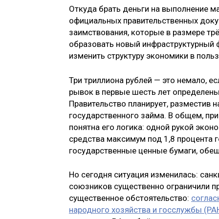
Откуда брать деньги на выполнение ма
официальных правительственных докум
заимствования, которые в размере тр
образовать новый инфраструктурный ф
изменить структуру экономики в поль
Три триллиона рублей — это немало, е
рывок в первые шесть лет определены 
Правительство планирует, разместив 
государственного займа. В общем, при
понятна его логика: одной рукой эко
средства максимум под 1,8 процента г
государственные ценные бумаги, обе
Но сегодня ситуация изменилась: сан
союзников существенно ограничили пр
существенное обстоятельство:
соглас
народного хозяйства и госслужбы (РА