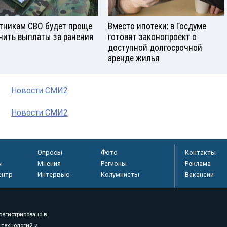
тникам СВО будет проще
Вместо ипотеки: в Госдуме
чить выплаты за ранения
готовят законопроект о
доступной долгосрочной
аренде жилья
Новости СМИ2
Новости СМИ2
Опросы
Фото
Контакты
ы
Мнения
Регионы
Реклама
ентр
Интервью
Колумнисты
Вакансии
регистрировано в
 технологий и