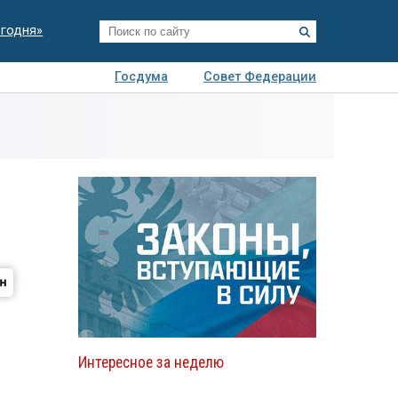
егодня»
Госдума
Совет Федерации
я
Авто
Недвижимость
Технологии
иза
Интересное за неделю