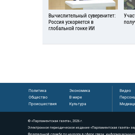
Вычислительный суверенитет:
Учас
Россия ускоряется в
полу
глобальной гонке ИИ
Политика
Экономика
Видео
Общество
В мире
Персон
Происшествия
Культура
Медиац
© «Парламентская газета», 2026 г.
Электронное периодическое издание «Парламентская газета» за
Федеральной службе по надзору в сфере связи, информационных