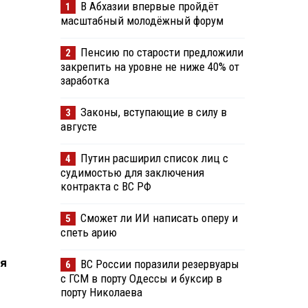
В Абхазии впервые пройдёт
1
масштабный молодёжный форум
Пенсию по старости предложили
2
закрепить на уровне не ниже 40% от
заработка
Законы, вступающие в силу в
3
августе
Путин расширил список лиц с
4
судимостью для заключения
контракта с ВС РФ
Сможет ли ИИ написать оперу и
5
спеть арию
ся
ВС России поразили резервуары
6
с ГСМ в порту Одессы и буксир в
порту Николаева