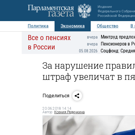
Издание
Федерального Собран
Российской Федераци
Политика
Экономика
Общество
В
Все о пенсиях
Фото
Авторы
Персоны
Мнения
Регионы
Минтруд предлож
вчера
Пенсионеров в Р
вчера
в России
Соцфонд: Средня
05.08.2026
За нарушение правил
штраф увеличат в пя
Поделиться
20.06.2018 14:14
Автор:
Ксения Редичкина