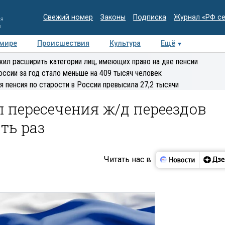
Свежий номер
Законы
Подписка
Журнал «РФ с
ия
и
 мире
Происшествия
Культура
Ещё
Медиацентр
Интервью
Колумнисты
Делова
ил расширить категории лиц, имеющих право на две пенсии
эксперт
оссии за год стало меньше на 409 тысяч человек
я пенсия по старости в России превысила 27,2 тысячи
 пересечения ж/д переездов
ть раз
Читать нас в