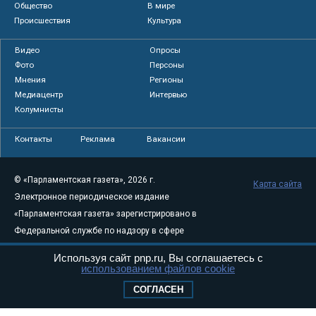
Общество
В мире
Происшествия
Культура
Видео
Опросы
Фото
Персоны
Мнения
Регионы
Медиацентр
Интервью
Колумнисты
Контакты
Реклама
Вакансии
© «Парламентская газета», 2026 г.
Карта сайта
Электронное периодическое издание
«Парламентская газета» зарегистрировано в
Федеральной службе по надзору в сфере
связи, информационных технологий и
Используя сайт pnp.ru, Вы соглашаетесь с
массовых коммуникаций (Роскомнадзор) 05
использованием файлов cookie
августа 2011 года. 18+
СОГЛАСЕН
Свидетельство о регистрации Эл № ФС77-
46097