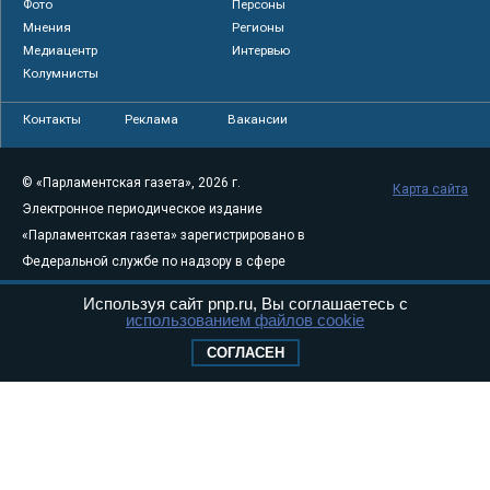
Фото
Персоны
Мнения
Регионы
Медиацентр
Интервью
Колумнисты
Контакты
Реклама
Вакансии
© «Парламентская газета», 2026 г.
Карта сайта
Электронное периодическое издание
«Парламентская газета» зарегистрировано в
Федеральной службе по надзору в сфере
связи, информационных технологий и
Используя сайт pnp.ru, Вы соглашаетесь с
массовых коммуникаций (Роскомнадзор) 05
использованием файлов cookie
августа 2011 года. 18+
СОГЛАСЕН
Свидетельство о регистрации Эл № ФС77-
46097
Учредитель — АНО «Парламентская газета»
Исполняющий обязанности главного
редактора — Абдуллаев М.Р.